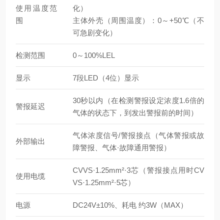
使用温度范
化）
围
主体外壳（周围温度）：0～+50℃（不
可急剧变化）
检测范围
0～100%LEL
显示
7段LED（4位）显示
30秒以内（在检测警报设定浓度1.6倍的
警报延迟
气体的状态下，到发出警报前的时间）
气体浓度信号/警报接点（气体警报或故
外部输出
障警报、气体·故障通用警报）
CVVS·1.25mm²·3芯（警报接点用时CV
使用电缆
VS·1.25mm²·5芯）
电源
DC24V±10%、耗电 约3W（MAX）