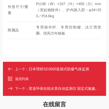
约148（W）×167（H）×458（D）mm
外形尺寸/重
（突起物除外）、炉内插入部：φ34×25
量
0／约4.6kg
专用操作杆、专用控制键、法兰用垫
附属品
圈、排风方向铭板
日本理研SD2600直插式防爆气体监测
上一个：
返回列表
君道环保在线水质自动监测仪 固定式氨氮分析仪带CEP可上传数据
下一个：
在线留言