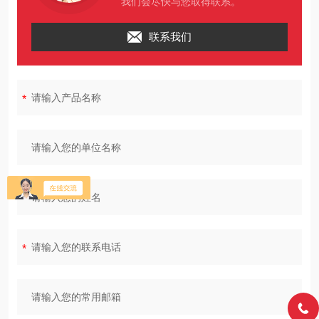
我们会尽快与您取得联系。
联系我们