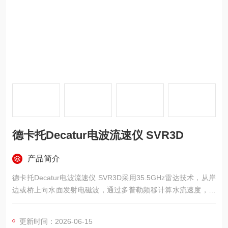
德卡托Decatur电波流速仪 SVR3D
产品简介
德卡托Decatur电波流速仪 SVR3D采用35.5GHz雷达技术，从岸
边或桥上向水面发射电磁波，通过多普勒频移计算水流速度，测
量范围0.1至33米/秒。设备无需接触水体，操作人员站立于安全
区域即可完成测量。2.8英寸彩屏显示瞬时速度、平均速度及频谱
更新时间：2026-06-15
图，内置倾斜传感器自动角度补偿，数据可存储32K条并通过US