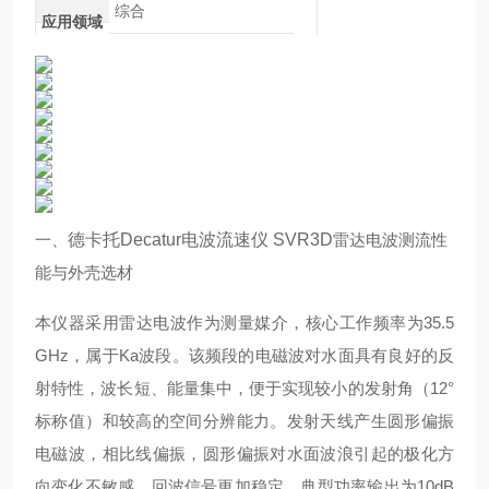
综合
应用领域
一、
德卡托Decatur电波流速仪 SVR3D
雷达电波测流性
能与外壳选材
本仪器采用雷达电波作为测量媒介，核心工作频率为35.5
GHz，属于Ka波段。该频段的电磁波对水面具有良好的反
射特性，波长短、能量集中，便于实现较小的发射角（12°
标称值）和较高的空间分辨能力。发射天线产生圆形偏振
电磁波，相比线偏振，圆形偏振对水面波浪引起的极化方
向变化不敏感，回波信号更加稳定。典型功率输出为10dB