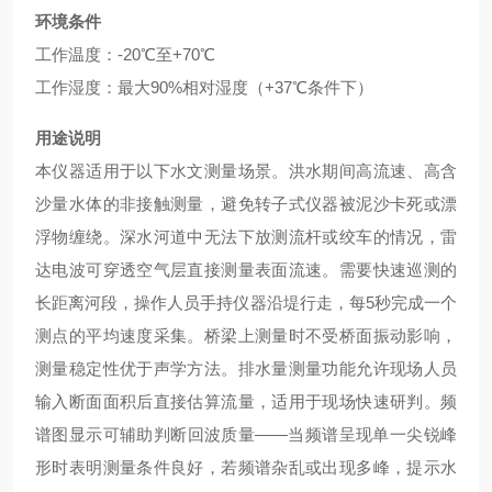
环境条件
工作温度：-20℃至+70℃
工作湿度：最大90%相对湿度（+37℃条件下）
用途说明
本仪器适用于以下水文测量场景。洪水期间高流速、高含
沙量水体的非接触测量，避免转子式仪器被泥沙卡死或漂
浮物缠绕。深水河道中无法下放测流杆或绞车的情况，雷
达电波可穿透空气层直接测量表面流速。需要快速巡测的
长距离河段，操作人员手持仪器沿堤行走，每5秒完成一个
测点的平均速度采集。桥梁上测量时不受桥面振动影响，
测量稳定性优于声学方法。排水量测量功能允许现场人员
输入断面面积后直接估算流量，适用于现场快速研判。频
谱图显示可辅助判断回波质量——当频谱呈现单一尖锐峰
形时表明测量条件良好，若频谱杂乱或出现多峰，提示水