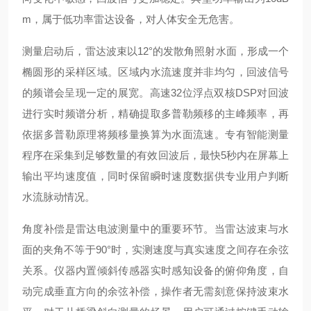
m，属于低功率雷达设备，对人体安全无危害。
测量启动后，雷达波束以12°的发散角照射水面，形成一个
椭圆形的采样区域。区域内水流速度并非均匀，回波信号
的频谱会呈现一定的展宽。高速32位浮点双核DSP对回波
进行实时频谱分析，精确提取多普勒频移的主峰频率，再
依据多普勒原理将频移量换算为水面流速。专有智能测量
程序在采集到足够数量的有效回波后，最快5秒内在屏幕上
输出平均速度值，同时保留瞬时速度数据供专业用户判断
水流脉动情况。
角度补偿是雷达电波测量中的重要环节。当雷达波束与水
面的夹角不等于90°时，实测速度与真实速度之间存在余弦
关系。仪器内置倾斜传感器实时感知设备的俯仰角度，自
动完成垂直方向的余弦补偿，操作者无需刻意保持波束水