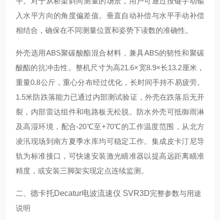
平。对于从桥梁斜向测量的场景，用户可通过按键手动输
入水平方向的角度偏差值。垂直自动补偿与水平手动补偿
相结合，确保在不同测量位置和姿势下读数的准确性。
外壳选用ABS聚碳酸酯混合材料，兼具ABS的韧性和聚碳
酸酯的抗冲击性。整机尺寸为高21.6×宽8.9×长13.2厘米，
重量0.8公斤，重心分布经过优化，长时间手持不易疲劳。
1.5米防跌落能力已通过内部测试验证，外壳在跌落后无开
裂，内部雷达组件和电路板无松脱。防水外壳可抵御雨淋
及高湿环境，配合-20℃至+70℃的工作温度范围，从北方
凌汛现场到南方夏季水库均可稳定工作。集成皮卡汀尼导
轨为标准接口，可快速安装激光瞄准器以提高远距离瞄准
精度，或安装三脚架实现定点连续监测。
二、
德卡托Decatur电波流速仪 SVR3D
完整参数与用途
说明