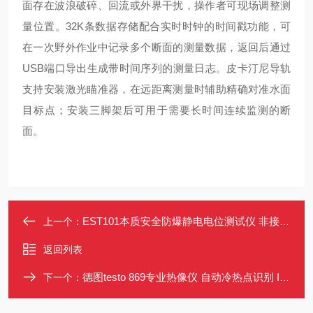
面存在波浪破碎、回流或外界干扰，操作者可现场调整测
量位置。32K条数据存储配合实时时钟的时间戳功能，可
在一次野外作业中记录多个断面的测量数据，返回后通过
USB端口导出生成带时间序列的测量日志。皮卡汀尼导轨
支持安装激光瞄准器，在远距离测量时辅助精确对准水面
目标点；安装三脚架后可用于需要长时间连续监测的断
面。
EST101本质安全防爆静电电位测试仪 非接触式 80KV量程
上一个：
返回列表
德图testo 869专业热像仪 自动冷热点识别 IFOV警示 坚固耐用
下一个：