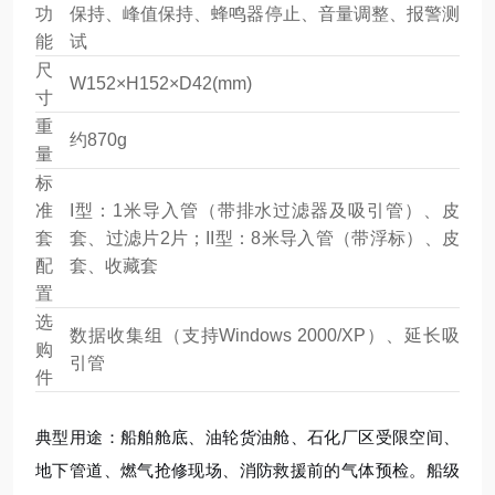
功
保持、峰值保持、蜂鸣器停止、音量调整、报警测
能
试
尺
W152×H152×D42(mm)
寸
重
约870g
量
标
准
I型：1米导入管（带排水过滤器及吸引管）、皮
套
套、过滤片2片；II型：8米导入管（带浮标）、皮
配
套、收藏套
置
选
数据收集组（支持Windows 2000/XP）、延长吸
购
引管
件
典型用途：船舶舱底、油轮货油舱、石化厂区受限空间、
地下管道、燃气抢修现场、消防救援前的气体预检。船级