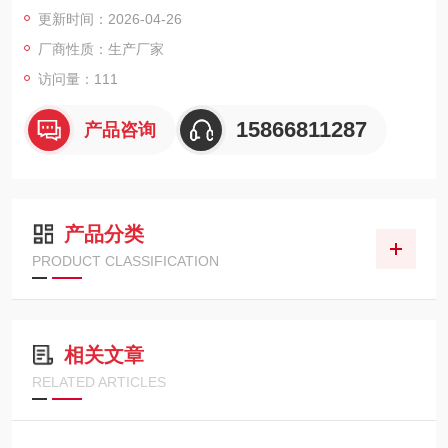
幕LCD同时显示4种气体浓度，具备数据存储、峰值保持、流量低
更新时间：2026-04-26
检测、报警音量调节等功能。适用于船舶、石化、市政等作业环
厂商性质：生产厂家
境，确保人员进入受限空间前快速获取现场气体浓度信息。
访问量：111
15866811287
产品咨询
产品分类
PRODUCT CLASSIFICATION
相关文章
RELATED ARTICLES