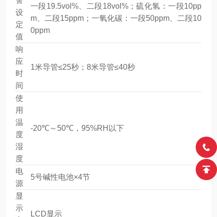
警
一段19.5vol%、二段18vol%；硫化氢：一段10pp
设
m、二段15ppm；一氧化碳：一段50ppm、二段10
定
0ppm
值
响
应
1米导管≤25秒；8米导管≤40秒
时
间
使
用
温
-20℃～50℃，95%RH以下
度
湿
度
电
5号碱性电池×4节
源
显
示
LCD显示