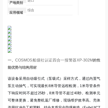
进口
产地类别
综合
应用领域
一、
COSMOS船级社认证四合一报警器XP-302M
的性
能优势与结构用材
该设备采用自动吸引式（泵吸式）采样方式，通过内置气
泵主动抽气，可实现最长8米导管远程检测，1米导管条件
下响应时间不超过25秒，8米导管不超过40秒。检测单元
可整体更换，避免整机返厂维修，现场维护效率高。壳体
选用抗冲击工程塑料，结合本质安全防爆构造（Exibd IICT