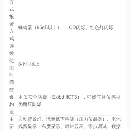
方
式
报
警
蜂鸣器（95dB以上）、LCD闪烁、红色灯闪烁
方
式
连
续
使
8小时以上
用
时
间
防
爆
本质安全防爆（Exibd IICT3），可燃气体传感器
构
为耐压防爆
造
主
自动背景灯、流量低下检测（压力传感器）、电池
要
残留显示、温度显示、时钟显示、零点调试、数据