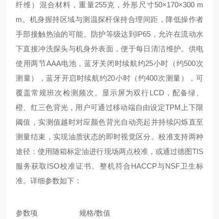
纤维）混合材料，重量255克，外形尺寸50×170×300 m
m。机身握持区域与测温探杆保持合理间距，降低操作者
手部接触热油的可能。防护等级达到IP65，允许在流动水
下直接冲洗探头与机身外表面，便于每日清洁维护。供电
使用两节AAA电池，蓝牙关闭时续航约25小时（约500次
测量），蓝牙开启时续航约20小时（约400次测量），可
覆盖常规班次检测频次。显示屏为双行LCD，配备绿、
橙、红三色背光，用户可通过移动端自由设定TPM上下限
阈值，实测值越时对应颜色背光自动亮起并持续闪烁直至
测量结束，实现油质状态的即时视觉区分。校准支持两种
途径：使用随箱标定油进行现场两点校准，或通过德图TIS
服务获取ISO校准证书。整机符合HACCP与NSF卫生标
准。详细参数如下：
参数项
规格/数值