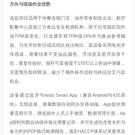
方向与现场作业优势
该监控仪适用于快餐连锁门店、油炸零食制造企业、航空
配餐中心及第三方食品安全检测机构，用于日常跟踪煎炸
油TPM值变化。行业通常将TPM值24%作为换油参考阈
值。与光学折射仪或试纸比色法相比，该设备采用电化学
传感器，测量结果不受油品颜色、浑浊度及悬浮杂质干
扰，重复性较好。探杆可直接置于170℃以上热油中测量，
无需预先取样降温，减少了额外操作流程与样品交叉污染
机会。
设备通过蓝牙与testo Smart App（兼容Android与iOS系
统）无线连接，测量数据自动同步至移动端。App提供测
量流程引导，降低操作人员上手难度。数据管理方面，Ap
p按时间戳自动保存每次测量记录，并可生成包含签名栏与
备注栏的PDF格式检测报告，满足HACCP体系记录要求及