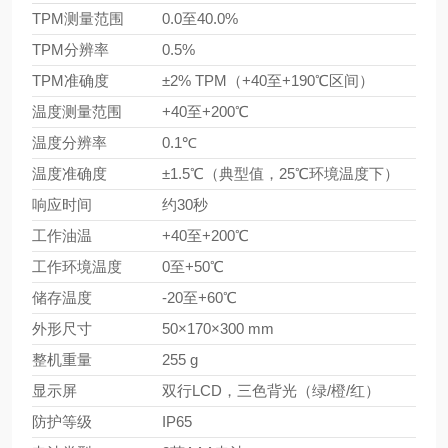
TPM测量范围
0.0至40.0%
TPM分辨率
0.5%
TPM准确度
±2% TPM（+40至+190℃区间）
温度测量范围
+40至+200℃
温度分辨率
0.1℃
温度准确度
±1.5℃（典型值，25℃环境温度下）
响应时间
约30秒
工作油温
+40至+200℃
工作环境温度
0至+50℃
储存温度
-20至+60℃
外形尺寸
50×170×300 mm
整机重量
255 g
显示屏
双行LCD，三色背光（绿/橙/红）
防护等级
IP65