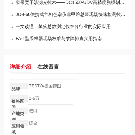
窄带宽干涉滤光技术——DC1500-UDV高精度脱模剂浓度检测的光学核心
JD-F60便携式气相色谱仪非甲烷总烃现场快速检测技术方案
一文读懂：菌落总数测定仪在各行业的实际应用
FA-1型采样器现场校准与故障排查实用指南
详细介绍
在线留言
TESTO/德国德图
品牌
1-5万
价格区
间
进口
产地类
别
综合
应用领
域