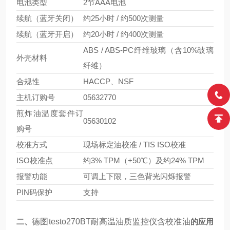
电池类型
2节AAA电池
续航（蓝牙关闭）
约25小时 / 约500次测量
续航（蓝牙开启）
约20小时 / 约400次测量
ABS / ABS-PC纤维玻璃（含10%玻璃
外壳材料
纤维）
合规性
HACCP、NSF
主机订购号
05632770
煎炸油温度套件订
05630102
购号
校准方式
现场标定油校准 / TIS ISO校准
ISO校准点
约3% TPM（+50℃）及约24% TPM
报警功能
可调上下限，三色背光闪烁报警
PIN码保护
支持
二、
德图testo270BT耐高温油质监控仪含校准油
的应用