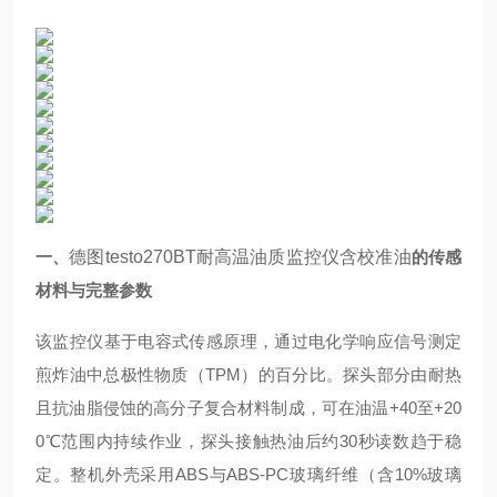
一、
德图testo270BT耐高温油质监控仪含校准油
的传感
材料与完整参数
该监控仪基于电容式传感原理，通过电化学响应信号测定
煎炸油中总极性物质（TPM）的百分比。探头部分由耐热
且抗油脂侵蚀的高分子复合材料制成，可在油温+40至+20
0℃范围内持续作业，探头接触热油后约30秒读数趋于稳
定。整机外壳采用ABS与ABS-PC玻璃纤维（含10%玻璃