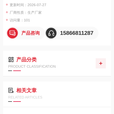
即可执行测量与校准操作。仪器可在+200℃油温下直接测量总极
更新时间：2026-07-27
性物质含量，配合三色背光指示与可自定义报警阈值，辅助用户
厂商性质：生产厂家
把控换油时机，减少油脂浪费。
访问量：101
15866811287
产品咨询
产品分类
PRODUCT CLASSIFICATION
相关文章
RELATED ARTICLES