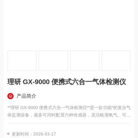
理研 GX-9000 便携式六合一气体检测仪
产品简介
**理研 GX-9000 便携式六合一气体检测仪**是一款功能*的复合气
体监测设备，最多可同时配置六种传感器，灵活检测氧气、可燃
气及VOC、氨气、二氧化碳等多种气体。内置强力泵吸系统采样
距离达45米，适用于大型储罐及地下管廊等复杂空间。IP66/68
更新时间：2026-03-17
高防护等级与1.5米耐跌落设计确保恶劣环境下的可靠运行，为工