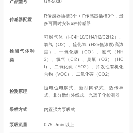
产品型号
GX-9000
R传感器插槽3个 + F传感器插槽3个，最
传感器配置
多可同时安装6种传感器
可燃气体（i-C4H10/CH4/H2/C2H2）、
氧气（O2）、硫化氢（H2S低浓度/高浓
检测气体种
度）、一氧化碳（CO）、氨气（NH
3）、氯气（Cl2）、臭氧（O3）（HC
类
l）、二氧化硫（SO2）、挥发性有机化
合物（VOC）、二氧化碳（CO2）
恒电位电解式、新型陶瓷式、热传导
检测原理
式、非分散红外线式、光离子化检测器
采样方式
内置强力泵吸式
泵吸流量
0.75 L/min 以上