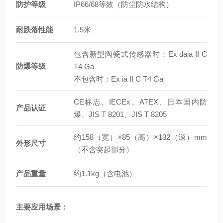
防护等级
IP66/68等效（防尘防水结构）
耐跌落性能
1.5米
包含新型陶瓷式传感器时：Ex daia II C
防爆等级
T4 Ga
不包含时：Ex ia II C T4 Ga
CE标志、IECEx、ATEX、日本国内防
产品认证
爆、JIS T 8201、JIS T 8205
约158（宽）×85（高）×132（深）mm
外形尺寸
（不含突起部分）
产品重量
约1.1kg（含电池）
主要应用场景：