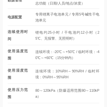
数据管理
志功能（日期/人员/地点/浓度）
专用锂离子电池单元 / 专用5号碱性干电
电源配置
池单元
连续使用时
锂电约25小时 / 干电池约12小时（2
5℃、无报警、无照明时）
间
使用温度范
连续环境：-20℃～+50℃ / 临时环境：-4
0℃～+60℃（15分钟内）
围
使用湿度范
连续环境：10%RH～90%RH / 临时环
境：0%RH～95%RH
围
使用压力范
80～120kPa（防爆适用范围80～110kP
a）
围