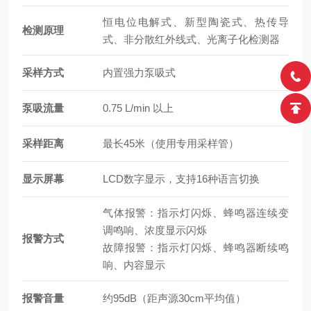
恒电位电解式、新型陶瓷式、热传导
检测原理
式、非分散红外线式、光离子化检测器
采样方式
内置强力泵吸式
泵吸流量
0.75 L/min 以上
采样距离
最长45米（使用专用采样管）
显示屏幕
LCD数字显示，支持16种语言切换
气体报警：指示灯闪烁、蜂鸣器连续变
调鸣响、浓度显示闪烁
报警方式
故障报警：指示灯闪烁、蜂鸣器断续鸣
响、内容显示
报警音量
约95dB（距声源30cm平均值）