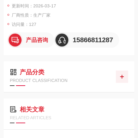
尘防水等级，可适应复杂恶劣的工业环境。设备最多可同时配置
更新时间：2026-03-17
六种传感器，覆盖氧气、可燃气及VOC、氨气等多种气体。内置
厂商性质：生产厂家
强力泵吸系统采样距离达45米，为石化、船舶等领域提供可靠的
安全保障。
访问量：127
15866811287
产品咨询
产品分类
PRODUCT CLASSIFICATION
相关文章
RELATED ARTICLES