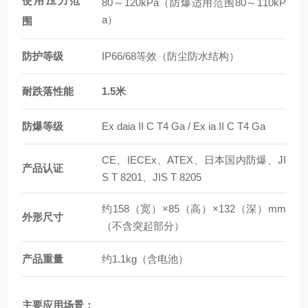
使用压力范
80～120kPa（防爆适用范围80～110kP
a）
围
防护等级
IP66/68等效（防尘防水结构）
耐跌落性能
1.5米
防爆等级
Ex daia II C T4 Ga / Ex ia II C T4 Ga
CE、IECEx、ATEX、日本国内防爆、JI
产品认证
S T 8201、JIS T 8205
约158（宽）×85（高）×132（深）mm
外形尺寸
（不含突起部分）
产品重量
约1.1kg（含电池）
主要应用场景：