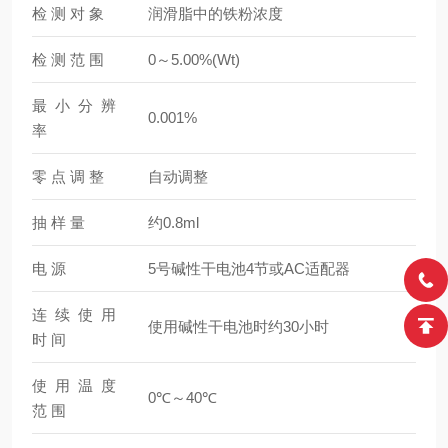
检 测 对 象
润滑脂中的铁粉浓度
检 测 范 围
0～5.00%(Wt)
最 小 分 辨
0.001%
率
零 点 调 整
自动调整
抽 样 量
约0.8ml
电 源
5号碱性干电池4节或AC适配器
连 续 使 用
使用碱性干电池时约30小时
时 间
使 用 温 度
0℃～40℃
范 围