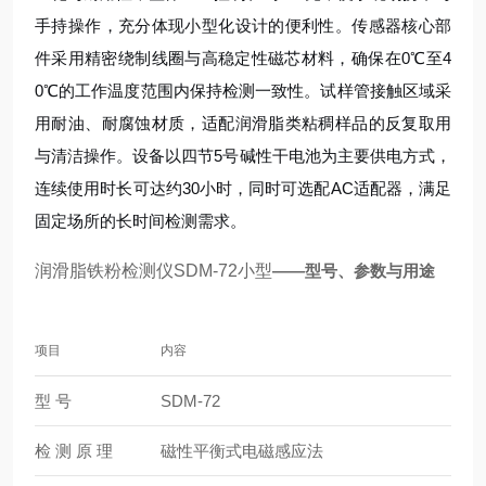
手持操作，充分体现小型化设计的便利性。传感器核心部
件采用精密绕制线圈与高稳定性磁芯材料，确保在0℃至4
0℃的工作温度范围内保持检测一致性。试样管接触区域采
用耐油、耐腐蚀材质，适配润滑脂类粘稠样品的反复取用
与清洁操作。设备以四节5号碱性干电池为主要供电方式，
连续使用时长可达约30小时，同时可选配AC适配器，满足
固定场所的长时间检测需求。
润滑脂铁粉检测仪SDM-72小型
——型号、参数与用途
项目
内容
型 号
SDM-72
检 测 原 理
磁性平衡式电磁感应法