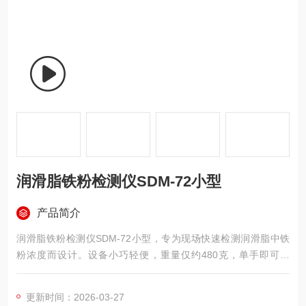
润滑脂铁粉检测仪SDM-72小型
产品简介
润滑脂铁粉检测仪SDM-72小型，专为现场快速检测润滑脂中铁
粉浓度而设计。设备小巧轻便，重量仅约480克，单手即可操
作。采用电磁感应技术，只需将采集的润滑脂装入试样管并插入
检测口，即可自动显示浓度值，最小分辨率达0.001%。适用于轴
更新时间：2026-03-27
承、减速机等设备的磨损趋势监测，帮助及时掌握设备运行状