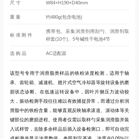
尺 寸
W84×H190×D40mm
重 量
约480g(包含电池)
携带包、采集润滑剂用刮勺、润滑剂取
标 准 附 件
样套(10个)、5号碱性干电池4节
选 购 品
AC适配器
该型号专用于润滑脂类样品的铁粉浓度检测，适用于轴
承、齿轮箱、减速机、翅片式空气冷却器等旋转设备的磨
损状态诊断。在低速运转设备中，因叶片侧压力波动较
大，振动检测手段往往难以有效捕捉异常，而通过分析润
滑脂中的铁粉含量，能够直观反映轴承滚道、滚动体等关
键部位的磨损进程。使用者仅需以取样勺采集润滑脂并装
入试样管，去除多余样品后插入设备检测口，即可自动完
成检测并显示浓度数值。参照判定基准，浓度在0.05%以