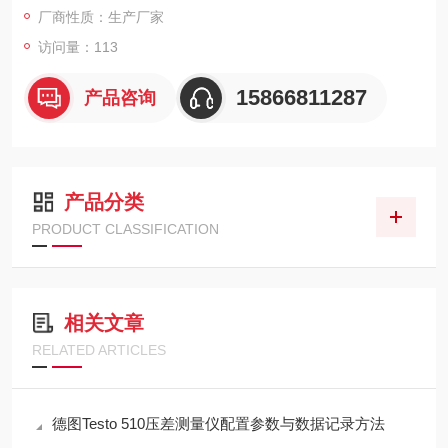
厂商性质：生产厂家
整机仅重90克，配备背光显示屏与可调自动关机功能，操作直
观，续航长达50小时，是现
访问量：113
15866811287
产品咨询
产品分类
PRODUCT CLASSIFICATION
相关文章
RELATED ARTICLES
德图Testo 510压差测量仪配置参数与数据记录方法