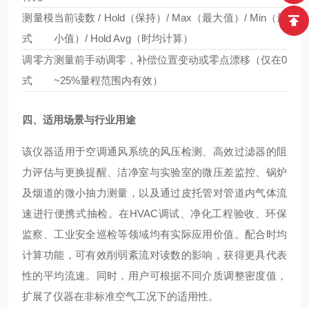
测量模
当前读数 / Hold（保持）/ Max（最大值）/ Min（最
式
小值）/ Hold Avg（时均计算）
调零方
测量前手动调零，补偿位置变动或零点漂移（仅在0
式
~25%量程范围内有效）
四、适用场景与行业用途
该仪器适用于空调通风系统的风压检测、高效过滤器的阻
力评估与更换提醒、洁净室与实验室的微压差监控、锅炉
及烟道的微小抽力测量，以及通过皮托管对管道内气体流
速进行便携式抽检。在HVAC调试、净化工程验收、环保
监察、工业安全巡检等领域均有实际应用价值。配合时均
计算功能，可有效削弱紊流对读数的影响，获得更具代表
性的平均流速。同时，用户可根据不同介质调整密度值，
扩展了仪器在非标准空气工况下的适用性。