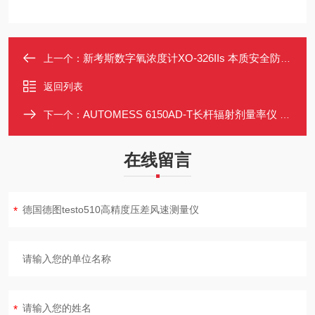
新考斯数字氧浓度计XO-326IIs 本质安全防爆Exia 电缆长度可选
上一个：
返回列表
AUTOMESS 6150AD-T长杆辐射剂量率仪 支持远距100米电缆连接 αβγX
下一个：
在线留言