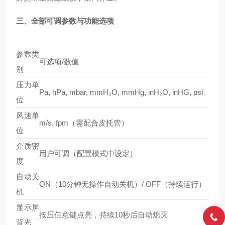
三、全部可调参数与功能选项
参数类
可选项/数值
别
压力单
Pa, hPa, mbar, mmH₂O, mmHg, inH₂O, inHG, psi
位
风速单
m/s, fpm（需配合皮托管）
位
介质密
用户可调（配置模式中设定）
度
自动关
ON（10分钟无操作自动关机）/ OFF（持续运行）
机
显示屏
按压任意键点亮，持续10秒后自动熄灭
背光