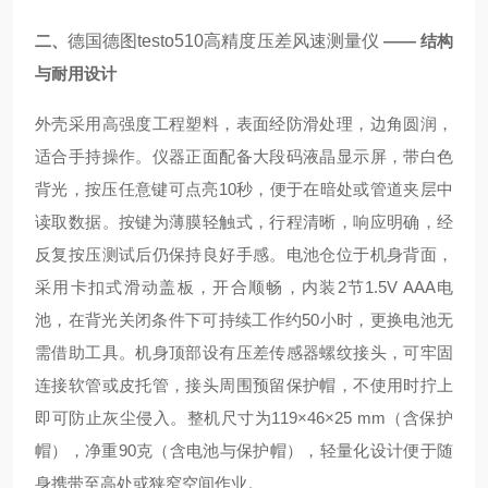
二、
德国德图testo510高精度压差风速测量仪
—— 结构
与耐用设计
外壳采用高强度工程塑料，表面经防滑处理，边角圆润，
适合手持操作。仪器正面配备大段码液晶显示屏，带白色
背光，按压任意键可点亮10秒，便于在暗处或管道夹层中
读取数据。按键为薄膜轻触式，行程清晰，响应明确，经
反复按压测试后仍保持良好手感。电池仓位于机身背面，
采用卡扣式滑动盖板，开合顺畅，内装2节1.5V AAA电
池，在背光关闭条件下可持续工作约50小时，更换电池无
需借助工具。机身顶部设有压差传感器螺纹接头，可牢固
连接软管或皮托管，接头周围预留保护帽，不使用时拧上
即可防止灰尘侵入。整机尺寸为119×46×25 mm（含保护
帽），净重90克（含电池与保护帽），轻量化设计便于随
身携带至高处或狭窄空间作业。