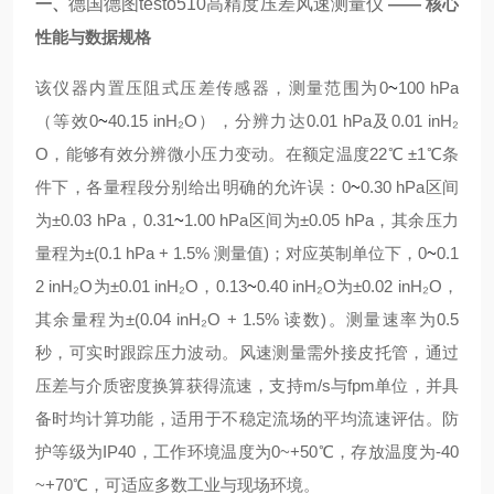
一、
德国德图testo510高精度压差风速测量仪
—— 核心
性能与数据规格
该仪器内置压阻式压差传感器，测量范围为0
~
100 hPa
（等效0
~
40.15 inH₂O），分辨力达0.01 hPa及0.01 inH₂
O，能够有效分辨微小压力变动。在额定温度22℃ ±1℃条
件下，各量程段分别给出明确的允许误：0
~
0.30 hPa区间
为±0.03 hPa，0.31
~
1.00 hPa区间为±0.05 hPa，其余压力
量程为±(0.1 hPa + 1.5% 测量值)；对应英制单位下，0
~
0.1
2 inH₂O为±0.01 inH₂O，0.13
~
0.40 inH₂O为±0.02 inH₂O，
其余量程为±(0.04 inH₂O + 1.5% 读数)。测量速率为0.5
秒，可实时跟踪压力波动。风速测量需外接皮托管，通过
压差与介质密度换算获得流速，支持m/s与fpm单位，并具
备时均计算功能，适用于不稳定流场的平均流速评估。防
护等级为IP40，工作环境温度为0~+50℃，存放温度为-40
~+70℃，可适应多数工业与现场环境。