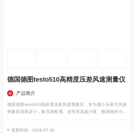
德国德图testo510高精度压差风速测量仪
产品简介
德国德图testo510高精度压差风速测量仪，专为微小压差与风速
测量双场景设计，集压差检测、皮托管流速计算、数据保持与时
均分析于一体。仪器支持Pa、hPa、mbar、mmH₂O、mmHg、i
nH₂O、inHG、psi、m/s、fpm等十余种单位切换，可适应空调通
更新时间：2026-07-26
风、洁净室验证、过滤器阻力评估及烟道抽力测试等多种工况。