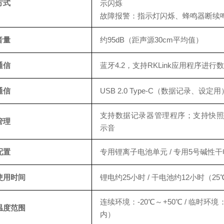
方式
示闪烁
故障报警：指示灯闪烁、蜂鸣器断续
音量
约95dB（距声源30cm平均值）
通信
蓝牙4.2，支持RKLink应用程序进
通信
USB 2.0 Type-C（数据记录、设定用
支持数据记录器管理程序；支持快
管理
示音
配置
专用锂离子电池单元 / 专用5号碱性
使用时间
锂电约25小时 / 干电池约12小时（
连续环境：-20℃～+50℃ / 临时环境：
温度范围
内）