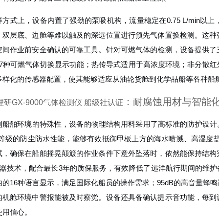
样方式上，设备内置了强劲的泵吸机构，流量稳定在0.75 L/min
、双层底、边舱等难以触及的深远位置进行预先气体置换检测。这种
空间作业前安全确认的可靠工具。针对可燃气体的检测，设备提供了
27种可燃气体切换显示功能；热传导式适用于高浓度环境；非分散
多样化的传感器配置，使其能够适应从油轮货舱到化学品船等各种船
：耐腐蚀用材与智能
研GX-9000气体检测仪 船级社认证
到船舶环境的特殊性，设备的物理结构用料采用了高标准的防护设计
/68等级的防尘防水性能，能够有效抵御甲板上方的海水喷溅、高湿度
试，确保在船舶摇晃颠簸的作业条件下意外坠落时，依然能保持结构
感器技术，配合最长3年的质保服务，有效降低了远洋航行期间的维护
内的16种语言显示，满足国际化船员的操作需求；95dB的高音量蜂
的机舱环境中警报能被及时察觉。设备还具备确认提示音功能，每到
使用信心。