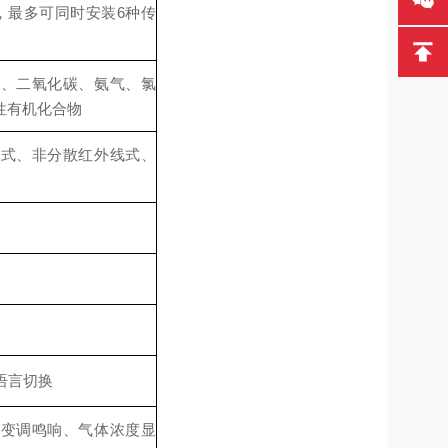
个，最多可同时安装6种传
碳、二氧化碳、氨气、氯
性有机化合物
导式、非分散红外线式、
语言切换
续变调鸣响、气体浓度显