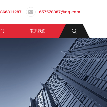
5866811287
657578387@qq.com
我们
联系我们