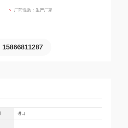
适应盐雾潮湿环境，为货舱、机舱等船舶密闭空间提供可靠
厂商性质：生产厂家
15866811287
别
进口