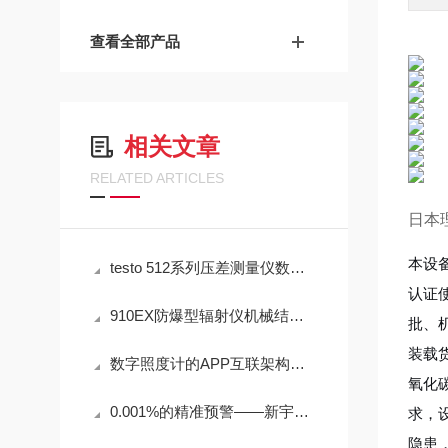
查看全部产品
相关文章
RELATED ARTICLES
日本理
本设
testo 512系列压差测量仪数字通信与数据管理技术架构
认证
910EX防爆型辐射仪机械结构与环境适应性技术
批、
装载
数字照度计的APP互联架构与现场数据闭环管理技术
氧化
0.001%的精准预警——新宇宙COSMOS铁粉浓度计SDM-72守护齿轮箱健康
求，
隐患