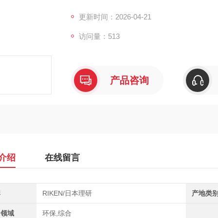
样距离达45米，IP66/68高防护等级可
安全保障。
更新时间：2026-04-21
访问量：513
产品咨询
介绍
在线留言
牌
RIKEN/日本理研
产地类
用领域
环保,综合