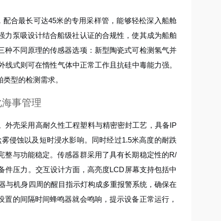
以上，配合最长可达45米的专用采样管，能够轻松深入船舱
强力泵吸设计结合船级社认证的合规性，使其成为船舶
三种不同原理的传感器选项：新型陶瓷式可检测氢气并
红外线式则可在惰性气体中正常工作且抗硅中毒能力强。
舶类型的检测需求。
化海事管理
。外壳采用高耐久性工程塑料与精密密封工艺，具备IP
盐雾侵蚀以及短时浸水影响。同时经过1.5米高度的耐跌
完整与功能稳定。传感器群采用了具有长期稳定性的R/
备件压力。交互设计方面，高亮度LCD屏幕支持包括中
鸣器与机身四周的醒目指示灯构成多重报警系统，确保在
设置的间隔时间蜂鸣器就会鸣响，提示设备正常运行，