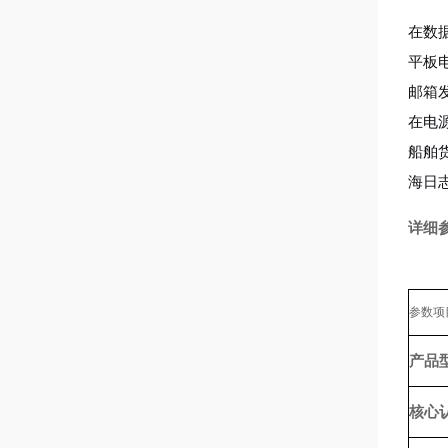
在数
平板
邮箱
在电
船舶
海日
详细
参数项
产品
核心