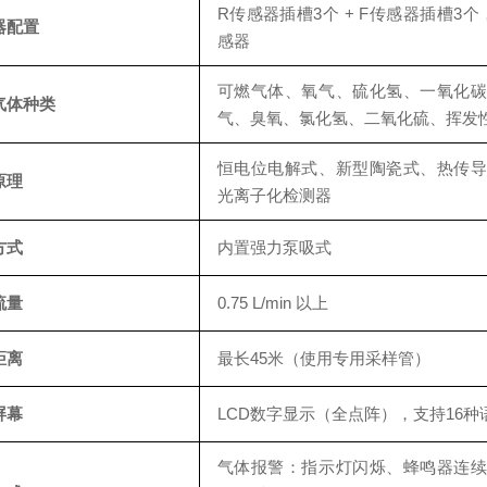
R传感器插槽3个 + F传感器插槽3
器配置
感器
可燃气体、氧气、硫化氢、一氧化
气体种类
气、臭氧、氯化氢、二氧化硫、挥发
恒电位电解式、新型陶瓷式、热传
原理
光离子化检测器
方式
内置强力泵吸式
流量
0.75 L/min 以上
距离
最长45米（使用专用采样管）
屏幕
LCD数字显示（全点阵），支持16种
气体报警：指示灯闪烁、蜂鸣器连