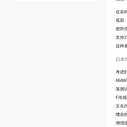
在采
底部
密闭
支持
这种
日本理
考虑
66
落测
F传
文在
嘈杂
增强