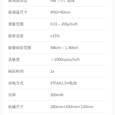
探测器类型
NaI（TI）晶体
探测器尺寸
Φ50×40mm
测量范围
0.01～200μSv/h
固有误差
≤15%
能量响应范围
48keV～1.3MeV
灵敏度
＞1500cps/μSv/h
响应时间
1s
供电方式
4节AA1.5V电池
功率
300mW
机械尺寸
280mm×200mm×120mm