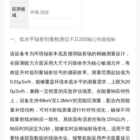
应用领
环保,综合
域
一、
低水平辐射剂量检测仪 FJ1200
核心性能指标
该设备专为环境辐射本底及微弱辐射场的精确测量设计，
在探测能力方面采用大尺寸闪烁体作为核心敏感元件，有
效提升对低剂量辐射信号的捕获效率。测量范围起始值为
0.01μSv/h，能够覆盖环境本底水平的测量需求，上限为20
0μSv/h，兼顾一定程度的应急评估场景。在能量响应特性
上，设备支持48keV至1.3MeV的宽能区测量，配合内部能
量补偿结构，可对X射线测量进行针对性优化，确保不同
能量射线的响应一致性。系统固有误差控制在15%以内，
响应时间设定为1秒，能够实时反映辐射场变化，适用于需
要快速获取数据的现场作业。报警机制采用声光双重提示