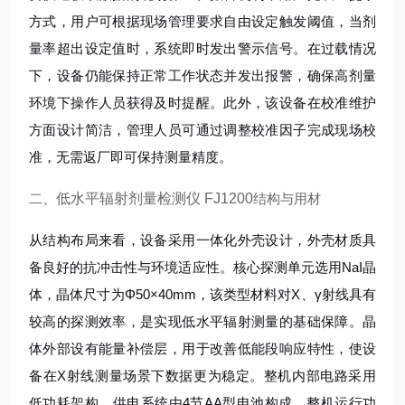
方式，用户可根据现场管理要求自由设定触发阈值，当剂
量率超出设定值时，系统即时发出警示信号。在过载情况
下，设备仍能保持正常工作状态并发出报警，确保高剂量
环境下操作人员获得及时提醒。此外，该设备在校准维护
方面设计简洁，管理人员可通过调整校准因子完成现场校
准，无需返厂即可保持测量精度。
二、
低水平辐射剂量检测仪 FJ1200
结构与用材
从结构布局来看，设备采用一体化外壳设计，外壳材质具
备良好的抗冲击性与环境适应性。核心探测单元选用NaI晶
体，晶体尺寸为Φ50×40mm，该类型材料对X、γ射线具有
较高的探测效率，是实现低水平辐射测量的基础保障。晶
体外部设有能量补偿层，用于改善低能段响应特性，使设
备在X射线测量场景下数据更为稳定。整机内部电路采用
低功耗架构，供电系统由4节AA型电池构成，整机运行功