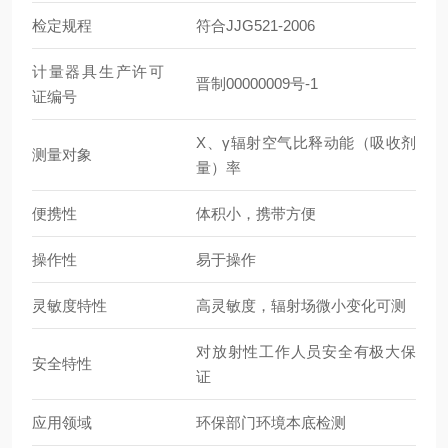
检定规程
符合JJG521-2006
计量器具生产许可
晋制00000009号-1
证编号
X、γ辐射空气比释动能（吸收剂
测量对象
量）率
便携性
体积小，携带方便
操作性
易于操作
灵敏度特性
高灵敏度，辐射场微小变化可测
对放射性工作人员安全有极大保
安全特性
证
应用领域
环保部门环境本底检测