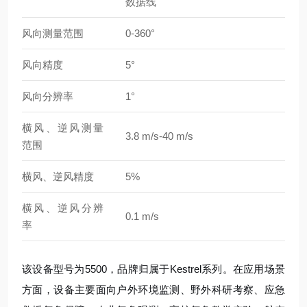
数据线
风向测量范围
0-360°
风向精度
5°
风向分辨率
1°
横风、逆风测量
3.8 m/s-40 m/s
范围
横风、逆风精度
5%
横风、逆风分辨
0.1 m/s
率
该设备型号为5500，品牌归属于Kestrel系列。在应用场景
方面，设备主要面向户外环境监测、野外科研考察、应急