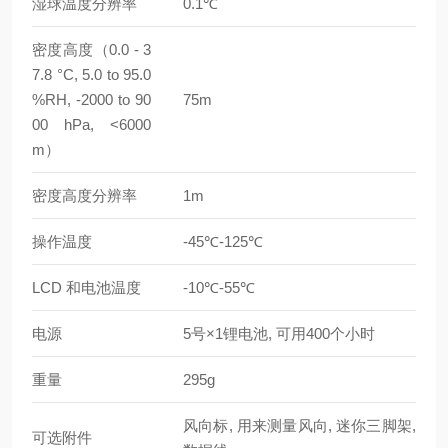
湿球温度分辨率
0.1℃
密度高度（0.0 - 3
7.8 °C, 5.0 to 95.0
%RH, -2000 to 90
75m
00 hPa, <6000
m）
密度高度分辨率
1m
操作温度
-45℃-125℃
LCD 和电池温度
-10℃-55℃
电源
5号×1锂电池, 可用400个小时
重量
295g
风向标, 用来测量风向, 迷你三脚架,
可选附件