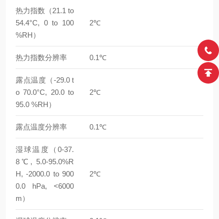
热力指数（21.1 to
54.4°C, 0 to 100
2℃
%RH）
热力指数分辨率
0.1℃
露点温度（-29.0 t
o 70.0°C, 20.0 to
2℃
95.0 %RH）
露点温度分辨率
0.1℃
湿球温度（0-37.
8℃, 5.0-95.0%R
H, -2000.0 to 900
2℃
0.0 hPa, <6000
m）