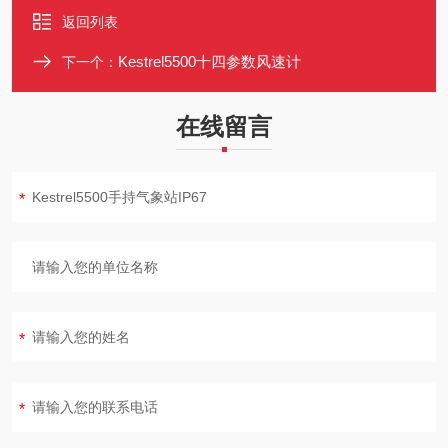
返回列表
Kestrel5500十四参数风速计
下一个：
在线留言