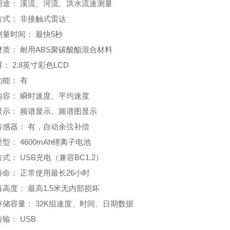
用途： 溪流、河流、洪水流速测量
方式： 非接触式雷达
测量时间： 最快5秒
材质： 耐用ABS聚碳酸酯混合材料
： 2.8英寸彩色LCD
能： 有
内容： 瞬时速度、平均速度
显示： 频谱显示、频谱图显示
传感器： 有，自动余弦补偿
型： 4600mAh锂离子电池
式： USB充电（兼容BC1.2）
命： 正常使用最长26小时
高度： 最高1.5米无内部损坏
存储容量： 32K组速度、时间、日期数据
输： USB