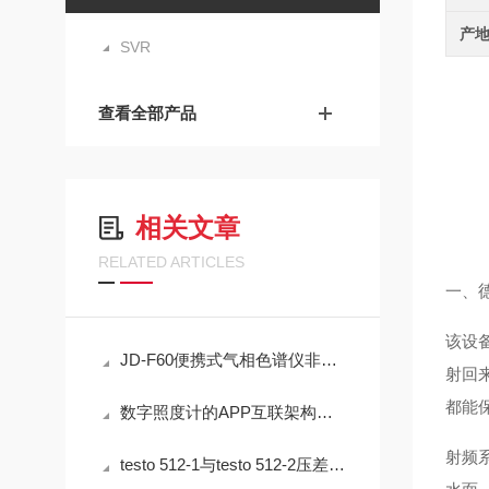
产
SVR
查看全部产品
相关文章
RELATED ARTICLES
一、
该设
JD-F60便携式气相色谱仪非甲烷总烃现场快速检测技术方案
射回
都能
数字照度计的APP互联架构与现场数据闭环管理技术
射频系
testo 512-1与testo 512-2压差测量仪在通风系统中的应用技术分析