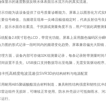
确保显示的速度数据反映水体表面沿水流方向的真实流速。
显示功能为该设备提供了信号质量诊断能力。屏幕上以图形化方式实
主要信号峰值。当频谱呈现单一尖峰且幅值稳定时，代表反射信号良
时，提示水面存在紊流、干扰源或测量角度不当，用户可据此调整测
系统配备2.8英寸彩色LCD，带背光功能。屏幕上采用颜色编码区分
热力图的形式记录一段时间内的频谱变化趋势。屏幕兼容偏光大阳镜
管理方面，设备内部可存储32K组测量记录，每条记录附带测量时
时间设置不丢失。USB接口支持数据导出至电脑，无需安装驱动程序
德卡托高精度电波流速仪SVR3D
的结构材料与电源配置
采用耐用ABS聚碳酸酯混合材料制造，兼具刚性结构强度和韧性抗冲击
和雷达组件无损坏，可继续正常使用。防水外壳设计可抵御雨水、河水
常运行。