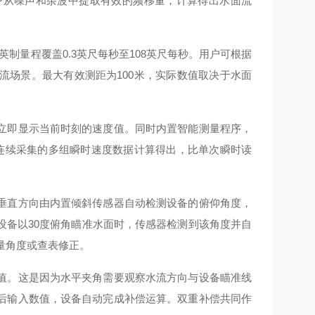
P从噪声和杂波中提取有效的频移量，计算得出水面流
英制量程覆盖0.3英尺每秒至108英尺每秒。用户可根据
流场景。最大有效测距为100米，实际数值取决于水面
立即显示当前时刻的速度值。同时内置智能测量程序，
连续采集的多组瞬时速度数据计算得出，比单次瞬时读
垂直方向由内置倾斜传感器自动检测设备的俯仰角度，
设备以30度俯角瞄准水面时，传感器检测到该角度并自
测量角度或查表修正。
值。这是因为水平夹角需要观察水流方向与设备瞄准线
后输入数值，设备自动完成补偿运算。双重补偿共同作