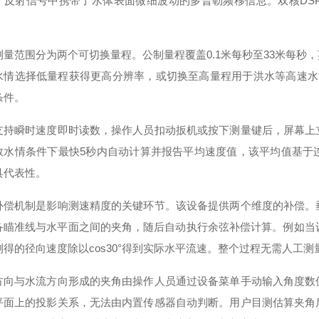
，反射信号中携带了水体表面微细波动的多普勒频移信息。双核DS
测量范围分为两个可切换量程。公制量程覆盖0.1米每秒至33米每秒，
水情选择低量程获得更高分辨率，或切换至高量程用于洪水等高速水
条件。
支持瞬时速度即时读数，操作人员扣动扳机或按下测量键后，屏幕上
数水情条件下最快5秒内自动计算并报告平均速度值，该平均值基于
具代表性。
补偿机制是影响测速精度的关键环节。该设备提供两个维度的补偿。
备瞄准线与水平面之间的夹角，随后自动执行余弦补偿计算。例如当
测得的径向速度除以cos30°得到实际水平流速。整个过程无需人工
方向与水流方向形成的夹角由操作人员通过设备菜单手动输入角度数
平面上的投影关系，无法由内置传感器自动判断。用户目测估算夹角