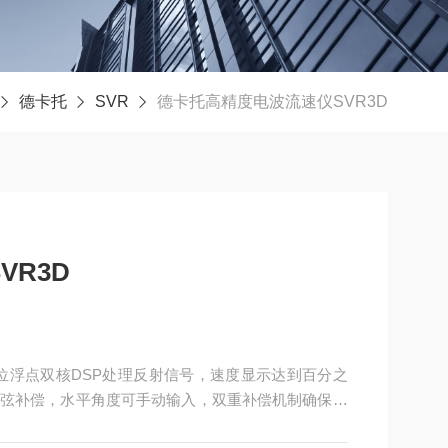
德卡托
SVR
德卡托高精度电波流速仪SVR3D
R3D
2位浮点双核DSP处理反射信号，速度显示达到百分之
弦补偿，水平角度可手动输入，双重补偿机制确保测
踪标记辅助判断信号质量。