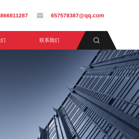
5866811287
657578387@qq.com
我们
联系我们