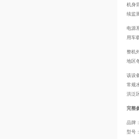
机身
续监
电源系
用车
整机外
地区
该设
常规
洪泛
完整
品牌：
型号：