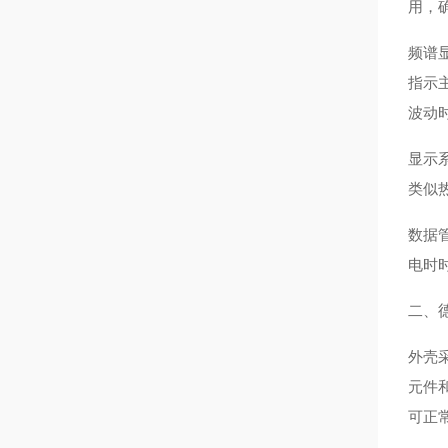
用，
频谱
指示
波动
显示
类似
数据
电时
二、
外壳
元件
可正