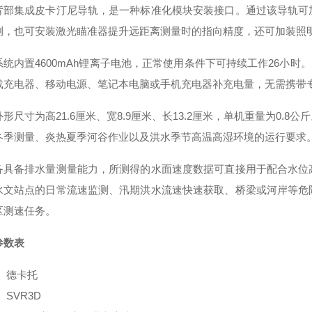
背部集成皮卡汀尼导轨，是一种标准化模块安装接口。通过该导轨可
测，也可安装激光瞄准器提升远距离测量时的指向精度，还可加装照
统内置4600mAh锂离子电池，正常使用条件下可持续工作26小时。
载充电器、移动电源、笔记本电脑或手机充电器补充电量，无需携带
形尺寸为高21.6厘米、宽8.9厘米、长13.2厘米，单机重量为0.8
冬季测量、炎热夏季河谷作业以及洪水季节高温高湿环境的运行要求
备具备排水量测量能力，所测得的水面速度数据可直接用于配合水位
水文站点的日常流速监测、汛期洪水流速快速获取、桥梁或河岸等危
区测速任务。
参数表
 德卡托
 SVR3D