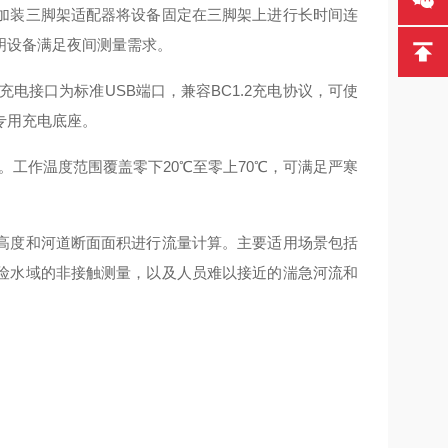
加装三脚架适配器将设备固定在三脚架上进行长时间连
明设备满足夜间测量需求。
充电接口为标准USB端口，兼容BC1.2充电协议，可使
专用充电底座。
公斤。工作温度范围覆盖零下20℃至零上70℃，可满足严寒
。
高度和河道断面面积进行流量计算。主要适用场景包括
险水域的非接触测量，以及人员难以接近的湍急河流和