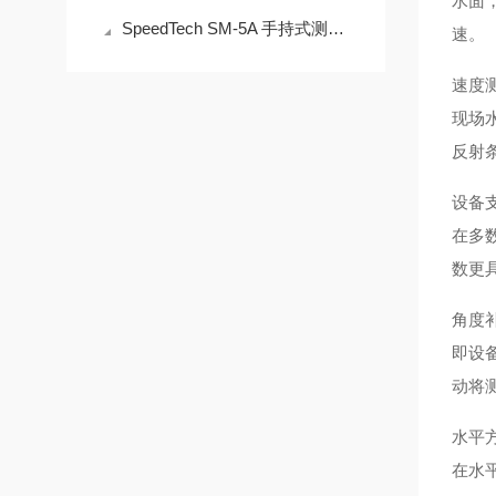
水面
SpeedTech SM-5A 手持式测深仪操作误差来源与现场应用技术规范
速。
速度
现场
反射
设备
在多
数更
角度
即设
动将
水平
在水