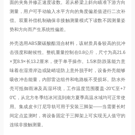
面的夹角并修正速度读数。若从桥梁上斜向瞄准下游方向
测量，用户可手动输入水平方向的角度偏差值进行二次补
偿。双重补偿机制确保非接触测量模式下读数不因测量姿
势和方向而产生系统性偏差。
外壳选用ABS聚碳酸酯混合材料，该材质具备较高的抗冲
击强度和耐候性。整机重量控制在0.8公斤，尺寸为高21.6
×宽8.9×长13.2厘米，便于单手操作。1.5米防跌落能力意
味着在湿滑岸边或陡峭堤防上意外脱手时，设备外壳能够
吸收冲击能量，内部雷达组件和电路板不受损坏。防水外
壳可抵御雨淋及高湿环境，工作温度范围覆盖-20℃至+7
0℃，从北方冬季结冰河流到南方夏季高温水域均可正常使
用。集成皮卡汀尼导轨可用于安装三脚架——当需要长时
间定点监测时，将设备固定于三脚架上可实现无人值守的
连续非接触测量。