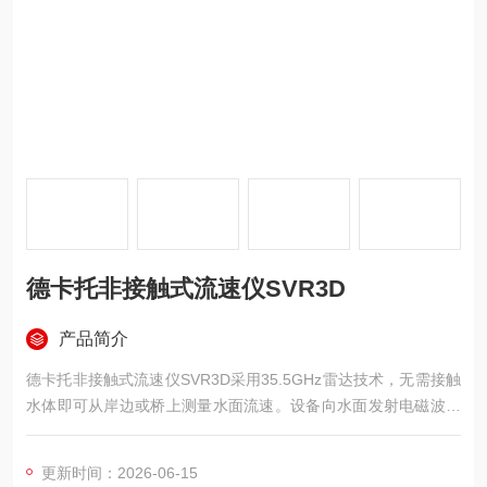
德卡托非接触式流速仪SVR3D
产品简介
德卡托非接触式流速仪SVR3D采用35.5GHz雷达技术，无需接触
水体即可从岸边或桥上测量水面流速。设备向水面发射电磁波并
接收回波频移，通过多普勒原理计算流速值，测量范围0.1至33
米/秒。操作人员全程站立于安全区域，避免涉水风险。2.8英寸
更新时间：2026-06-15
彩屏显示瞬时速度、平均速度及频谱图，内置倾斜传感器自动补