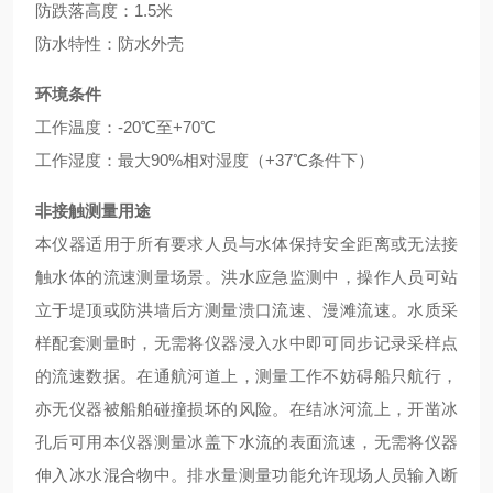
防跌落高度：1.5米
防水特性：防水外壳
环境条件
工作温度：-20℃至+70℃
工作湿度：最大90%相对湿度（+37℃条件下）
非接触测量用途
本仪器适用于所有要求人员与水体保持安全距离或无法接
触水体的流速测量场景。洪水应急监测中，操作人员可站
立于堤顶或防洪墙后方测量溃口流速、漫滩流速。水质采
样配套测量时，无需将仪器浸入水中即可同步记录采样点
的流速数据。在通航河道上，测量工作不妨碍船只航行，
亦无仪器被船舶碰撞损坏的风险。在结冰河流上，开凿冰
孔后可用本仪器测量冰盖下水流的表面流速，无需将仪器
伸入冰水混合物中。排水量测量功能允许现场人员输入断