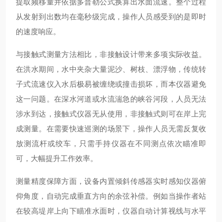
提取频移量并依据多普勒公式换算出水面流速。整个过程
从发射到出数均在毫秒级完成，操作人员感受到的是即时
的速度响应。
与接触式测量方法相比，非接触设计带来多项实际收益。
在洪水期间，水中夹杂大量泥沙、树枝、漂浮物，传统转
子式流速仪入水后极易被缠绕或撞击损坏，而本仪器避免
这一问题。在深水河道或水流湍急的峡谷河段，人员无法
涉水到达，接触式仪器无从使用，非接触式则可在岸上完
成测量。在需要快速巡测的场景下，操作人员无需反复收
放测流杆或绞车，只需手持仪器在不同测点依次瞄准即
可，大幅提升工作效率。
测量精度保障方面，设备内置倾斜传感器实时感知仪器俯
仰角度，自动完成垂直方向的余弦补偿。例如当操作者站
在较高堤岸上向下瞄准水面时，仪器自动计算视线与水平