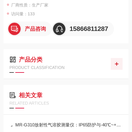
厂商性质：生产厂家
偿测量角度，数据可存储32K条并导出。
访问量：133
15866811287
产品咨询
产品分类
PRODUCT CLASSIFICATION
相关文章
RELATED ARTICLES
MR-G310放射性气溶胶测量仪：IP65防护与-40℃~+50℃宽温工作能力