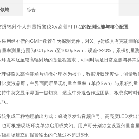
用领域
综合
防爆辐射个人剂量报警仪Xγ监测YFR-2
的探测性能与核心配置
采用经补偿的GM计数管作为探测元件，对X、γ射线具有宽能量响应特性
量率测量范围为0.01μSv/h至1000μSv/h，误差≤±20%；累积剂量
从环境本底至较高辐射场的宽量程需求，可同时满足日常巡测与异常
处理链路以高性能单片机微处理器为核心，数据读取速度快，测量数
对比度液晶屏，主界面同屏呈现剂量当量率（单位Sv/h）与累积剂量
支持中英文显示界面一键切换，适应中外混合作业团队。板载实时时
关联。
系统集成三种物理输出方式：蜂鸣器发出音频信号、高亮度LED发
，也可根据现场环境单独启用或关闭。用户可分别独立设置剂量当量率超
从辐射场建立到报警输出的总延迟不超过5秒。