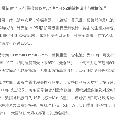
防爆辐射个人剂量报警仪Xγ监测YFR-2
的结构设计与数据管理
采用一体化结构布局，将探测器、电路板、显示屏、报警器件及电池
戴与收纳。外壳按照IP54防护等级进行密封设计，具备防尘能力与
 ib IIB T4 Gb防爆标志，属本质安全型设备，可安全部署于存
温度不超过135℃。
寸为116mm×60mm×22mm，整机重量（含电池）为110g，
至+40℃，相对湿度耐受上限95%（无凝结），大气压力适应范围80
场所需满足无显著震动、无滴水两项基本条件，以保证探测器长期稳
管理方面，设备内置非易失性存储单元，支持自动写入功能，在连续
1000条以上记录。每条记录包含剂量率数值、累积剂量数值及对应
录。数据通讯接口为USB（标准Mini-B型），通过该接口可将设
及校准系数调整等操作。整机功耗低于2.5mW，采用通用电池供电，
时计），大幅降低大规模部署时的运维频率。