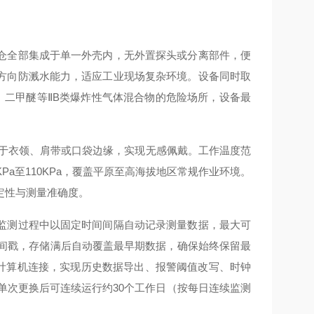
仓全部集成于单一外壳内，无外置探头或分离部件，便
各方向防溅水能力，适应工业现场复杂环境。设备同时取
在乙烯、二甲醚等ⅡB类爆炸性气体混合物的危险场所，设备最
可夹持于衣领、肩带或口袋边缘，实现无感佩戴。工作温度范
KPa至110KPa，覆盖平原至高海拔地区常规作业环境。
定性与测量准确度。
监测过程中以固定时间间隔自动记录测量数据，最大可
时间戳，存储满后自动覆盖最早期数据，确保始终保留最
备与计算机连接，实现历史数据导出、报警阈值改写、时钟
单次更换后可连续运行约30个工作日（按每日连续监测