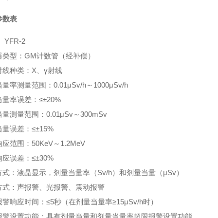
参数表
 YFR-2
器类型：GM计数管（经补偿）
射线种类：X、γ射线
量率测量范围：0.01μSv/h～1000μSv/h
量率误差：≤±20%
量测量范围：0.01μSv～300mSv
量误差：≤±15%
应范围：50KeV～1.2MeV
应误差：≤±30%
式：液晶显示，剂量当量率（Sv/h）和剂量当量（μSv）
方式：声报警、光报警、震动报警
警响应时间：≤5秒（在剂量当量率≥15μSv/h时）
报警设置功能：具有剂量当量和剂量当量率超限报警设置功能