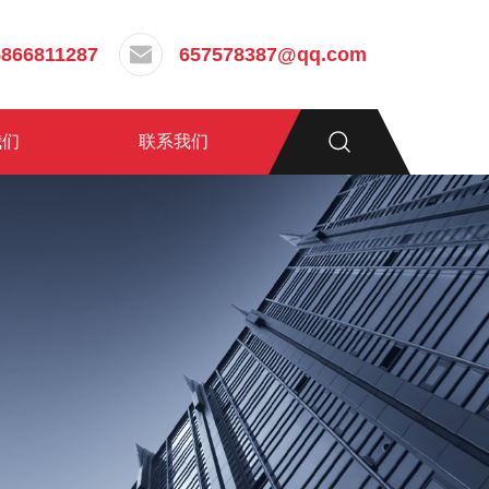
5866811287
657578387@qq.com
我们
联系我们