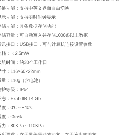
切换功能：支持中英文界面自由切换
显示功能：支持实时时钟显示
存储功能：具备数据存储功能
存储容量：可自动写入并存储1000条以上数据
通讯接口：USB接口，可与计算机连接设置参数
耗：＜2.5mW
续航时间：约30个工作日
寸：116×60×22mm
量：110g（含电池）
护等级：IP54
：Ex ib IIB T4 Gb
度：0℃～+40℃
度：≤95%
力：80KPa～110KPa
场所要求：在无显著震动的地方、在无滴水的地方