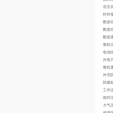
语言
时钟
数据
数据
数据
整机功
电池
外形尺
整机重
外壳防
防爆标志
工作温
相对湿
大气压
使用