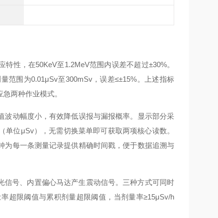
，在50KeV至1.2MeV范围内误差不超过±30%。
测量范围为0.01μSv至300mSv，误差≤±15%。上述指标
应急两种作业模式。
值波动幅度小，有效降低误报与漏报概率。显示部分采
（单位μSv），无需切换菜单即可获取两项核心读数。
钟为每一条测量记录提供精确时间戳，便于数据追溯与
出光信号、内置偏心马达产生震动信号。三种方式可同时
限阈值与累积剂量超限阈值，当剂量率≥15μSv/h