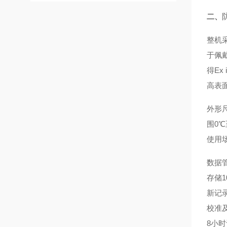
二、
整机
于佩
得Ex
高表面
外形尺
围0℃
使用
数据
存储
新记
校准
8小