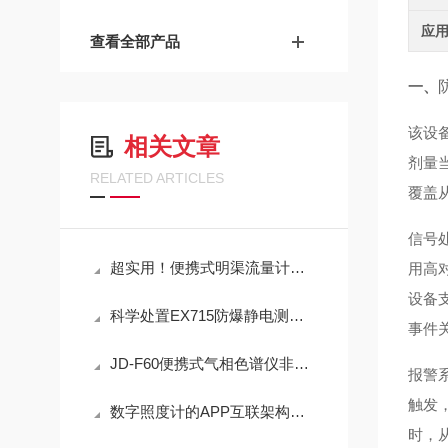
应
查看全部产品
一、
该设备
相关文章
剂量当
RELATED ARTICLES
覆盖
信号
超实用！便携式明渠流量计定期维护保养方法大汇总
用高
设备
科学处置EX715防爆静电测试仪故障可有效保障检测工作正常开展
事件
JD-F60便携式气相色谱仪非甲烷总烃现场快速检测技术方案
报警
触发
数字照度计的APP互联架构与现场数据闭环管理技术
时，