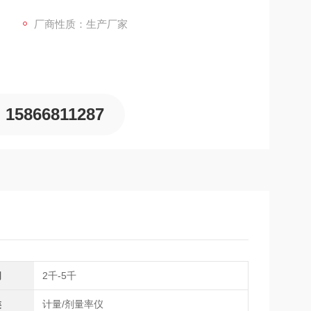
与实时时钟。USB接口支持数据导出与阈值设置，存
厂商性质：生产厂家
15866811287
间
2千-5千
类
计量/剂量率仪