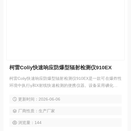
柯雷Coliy快速响应防爆型辐射检测仪910EX
柯雷Coliy快速响应防爆型辐射检测仪910EX是一款可在爆炸性
环境中执行γ和X射线快速检测的便携仪器。设备采用碘化铯晶
体探测单元，从辐射场变化到读数稳定的时间为1秒，灵敏度
更新时间：2026-06-06
指标达到常规盖格管的10倍。支持剂量率测量、累计值记录、
声音报警、USB数据导出及电脑端分析，整机重量250克，由3
厂商性质：生产厂家
节AAA电池供电。
浏览量：144