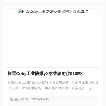
柯雷Coliy工业防爆γX射线辐射仪910EX
柯雷Coliy工业防爆γX射线辐射仪910EX是一款面向工业现场设
计的γ和X射线检测设备，可在爆炸性环境中正常运行。仪器采
用碘化铯晶体探测单元，响应时间1秒，灵敏度指标达到常规
更新时间：2026-06-06
盖格管的10倍。具备剂量率测量、累计值记录、声音报警、U
SB数据导出及电脑端分析功能，整机重量250克，由3节AAA