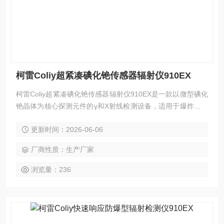
柯雷Coliy超紧凑碘化铯传感器辐射仪910EX
柯雷Coliy超紧凑碘化铯传感器辐射仪910EX是一款以微型碘化
铯晶体为核心探测元件的γ和X射线检测设备，适用于爆炸性环
境。传感器晶体尺寸10×10×10mm，整体探测组件长度仅15m
更新时间：2026-06-06
m。设备响应时间1秒，灵敏度达到常规盖格管的10倍，支持
剂量率与累计值测量、声音报警、USB数据导出及电脑端分
厂商性质：生产厂家
析，整机重量250克。
浏览量：236