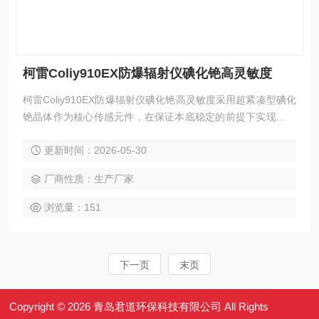
柯雷Coliy910EX防爆辐射仪碘化铯高灵敏度
柯雷Coliy910EX防爆辐射仪碘化铯高灵敏度采用超紧凑型碘化
铯晶体作为核心传感元件，在保证本底稳定的前提下实现高灵
敏度探测。设备响应时间仅1秒，量程覆盖0.01μSv/h至5mSv/
更新时间：2026-05-30
h，适用于爆炸性环境中的X、γ射线快速筛查。防爆结构与轻
量化设计相结合，便于工业现场及应急场景使用。
厂商性质：生产厂家
浏览量：151
下一页
末页
Copyright © 2026 青岛君道环保科技有限公司 All Rights