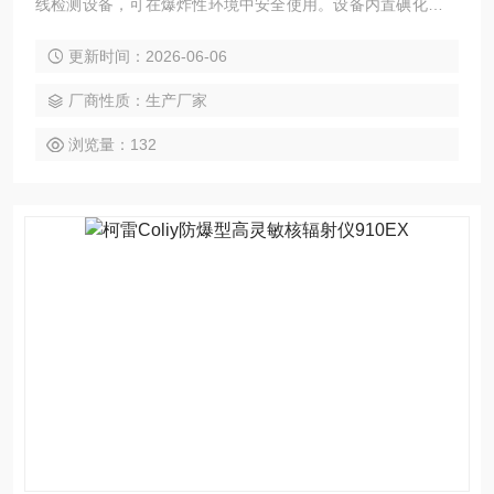
线检测设备，可在爆炸性环境中安全使用。设备内置碘化铯晶
体探测单元，响应时间1秒，灵敏度达到常规盖格管的10倍。
更新时间：2026-06-06
支持剂量率与累计值双模式测量，具备声音报警、USB数据传
输及电脑端分析功能，整机重量250克，由3节AAA电池供电。
厂商性质：生产厂家
浏览量：132