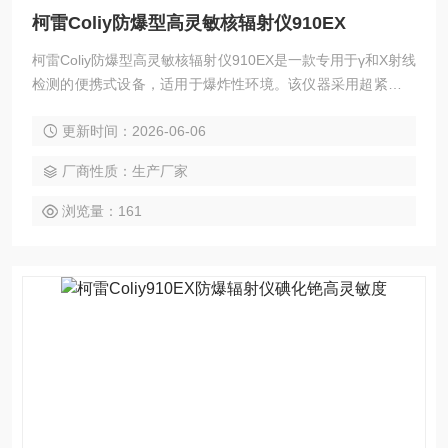
柯雷Coliy防爆型高灵敏核辐射仪910EX
柯雷Coliy防爆型高灵敏核辐射仪910EX是一款专用于γ和X射线
检测的便携式设备，适用于爆炸性环境。该仪器采用超紧凑碘
化铯传感元件，量程覆盖0.01μSv/h至5mSv/h，响应时间1
更新时间：2026-06-06
秒，灵敏度达到常规盖格管的10倍。设备支持剂量累计、声音
报警、USB数据传输及电脑端分析。整机重250克，由3节AAA
厂商性质：生产厂家
电池供电，工作温度-10℃至+50℃。
浏览量：161