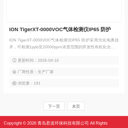
ION TigerXT-0000VOC气体检测仪IP65 防护
ION TigerXT-0000VOC气体检测仪IP65 防护采用光化电离技
术，可检测1ppb至20000ppm浓度范围的挥发性有机化合物。
设备具备防潮抗污染结构，响应时间小于2秒，内置超750种气
更新时间：2026-04-16
体参考表。IP65等级外壳适应多尘潮湿环境，三色报警与振动
提醒确保现场安全，适用于环境监测及应急检测场景。
厂商性质：生产厂家
浏览量：191
下一页
末页
Copyright © 2026 青岛君道环保科技有限公司 All Rights