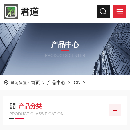
产品中心
PRODUCTS CENTER
首页
产品中心
ION
当前位置：
产品分类
PRODUCT CLASSIFICATION