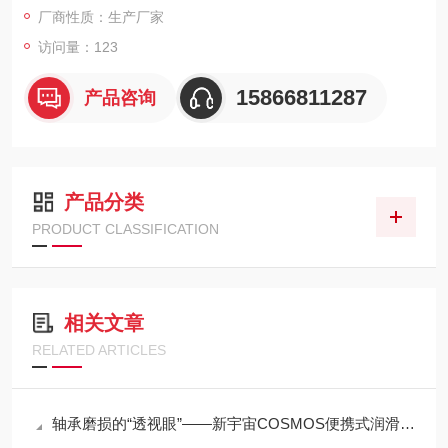
厂商性质：生产厂家
预知性维护提供可靠的数据支持。
访问量：123
15866811287
产品咨询
产品分类
PRODUCT CLASSIFICATION
相关文章
RELATED ARTICLES
轴承磨损的“透视眼”——新宇宙COSMOS便携式润滑脂铁粉浓度计SDM-72