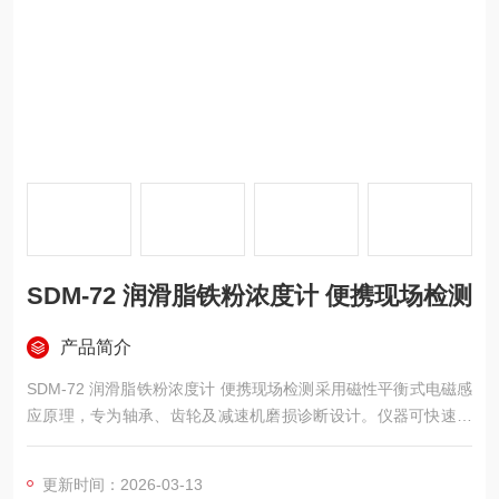
SDM-72 润滑脂铁粉浓度计 便携现场检测
产品简介
SDM-72 润滑脂铁粉浓度计 便携现场检测采用磁性平衡式电磁感
应原理，专为轴承、齿轮及减速机磨损诊断设计。仪器可快速定
量检测润滑脂中的铁粉浓度，帮助用户在设备振动增大前发现异
常。操作简便，仅需将试样管插入检测口即可自动显示结果。整
更新时间：2026-03-13
机重量约480克，便于现场携带，最小分辨率达0.001%，为设备