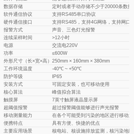
数据存储
定时或者手动存储不少于20000条数据
软件通信协议
支持RS485串口协议
硬件通信接口
支持RS485，支持4G网络，支持网口
报警方式
声音、三色灯光报警
连续采样时间
>12小时
电源
交流电220V
功率
≤600W
外形尺寸（长×宽×高）
250mm × 160mm × 380mm
工作环境温度
-40℃ ~ +50℃
防护等级
IP65
安装方式
可固定安装，也可移动使用
核心算法
峰值拟合算法
触摸屏
7英寸触屏液晶显示屏
超阈值报警
超过报警阈值能够进行声光报警
移动测量能力
在各个可能受到污染的地区进行移动放
便携特点
具有方便、快捷的优点
主要应用场景
核电站、核设施排放监测，核污染地区