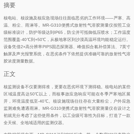
摘要
核电站、核设施及核应急现场往往面临恶劣的工作环境——严寒、高
温、粉尘、雨淋等。MR-G310便携式放射性气溶胶测量仪按照工业
级标准设计，防护等级达到IP65，防尘并可抵御低压喷水；工作温度
范围覆盖-40℃到+50℃，从极地寒区到沙漠高温环境均能稳定运行。
设备凭借2×高分辨率PIPS固态探测器、峰值拟合氡补偿算法、7英寸
触屏及声光报警系统，在恶劣条件下依然提供准确可靠的放射性气溶
胶浓度测量数据。
正文
核监测设备不仅要测得准，更要在恶劣环境下测得稳。核电站的某些
区域温度高达50℃以上，而核事故应急响应可能在冬季严寒地区展
开，环境温度低至-40℃。核设施现场往往存在大量粉尘，户外应急
监测难免遭遇雨淋。MR-G310便携式放射性气溶胶测量仪在设计之
初就充分考虑了这些使用条件，以工业级可靠性为目标，打造了一款
全天候、全地域适用的监测仪器。