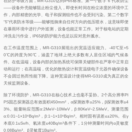
在防护等级方面，MR-G310达到IP65标准。第一个数字“6"代表防尘
——设备外壳能够阻止粉尘侵入，即使长时间在粉尘浓度的环境中工
作，内部精密的光学、电子和探测组件也不会受到污染。第二个数字
“5"代表防水等级——能够抵御来自任何方向的低压喷水，这意味即便
在暴雨环境中进行户外巡测，设备也能正常工作。对于核电站的定期
冲洗去污作业，IP65的防护能力也足以应对意外溅水。
在工作温度范围上，MR-G310展现出的宽温适应能力。-40℃至+5
0℃的跨度为90℃，涵盖了地球上绝大多数有人居住区域的气候条
件。在低温端，设备内部的加热系统可保障关键部件在严寒中正常启
动和运行；在高温端，优化的散热设计和宽温级电子元器件确保设备
不会因过热而性能下降。这种宽温设计使得MR-G310成为真正的全
天候监测设备。
除了环境防护，MR-G310在核心技术上也毫不妥协。2个高分辨率PI
PS固态探测器总有效面积450mm²，α探测效率≥25%，β探测效率≥4
3%。能量响应范围α:2MeV~10MeV，β:80KeV~2.5MeV。测量范围
α:0.01~1×10⁶Bq/m³，β:1~1×10⁶Bq/m³。相对固有误差≤±20%。在γ
本底0.1uSv/h、氡浓度≤40Bq/m³条件下，1分钟测量时间内α灵敏度
0.08Bq/m³、β灵敏度1Bq/m³。