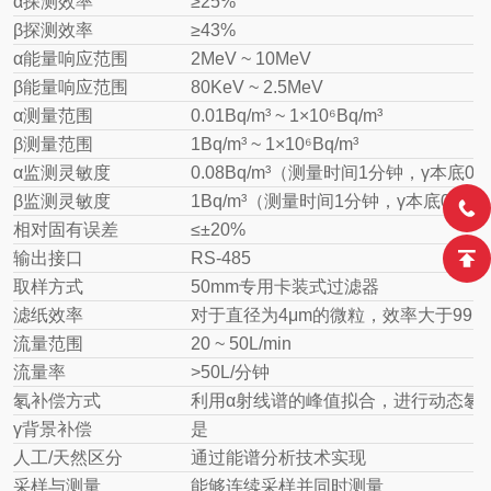
α探测效率
≥25%
β探测效率
≥43%
α能量响应范围
2MeV ~ 10MeV
β能量响应范围
80KeV ~ 2.5MeV
α测量范围
0.01Bq/m³ ~ 1×10⁶Bq/m³
β测量范围
1Bq/m³ ~ 1×10⁶Bq/m³
α监测灵敏度
0.08Bq/m³（测量时间1分钟，γ本底0.1
β监测灵敏度
1Bq/m³（测量时间1分钟，γ本底0.1uSv
相对固有误差
≤±20%
输出接口
RS-485
取样方式
50mm专用卡装式过滤器
滤纸效率
对于直径为4μm的微粒，效率大于99.9
流量范围
20 ~ 50L/min
流量率
>50L/分钟
氡补偿方式
利用α射线谱的峰值拟合，进行动态氡
γ背景补偿
是
人工/天然区分
通过能谱分析技术实现
采样与测量
能够连续采样并同时测量