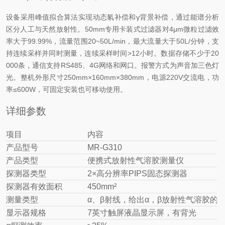
设备采用峰值拟合算法实现动态氡补偿和γ背景补偿，通过能谱分析
区分人工与天然放射性。50mm专用卡装式过滤器对4μm微粒过滤效
率大于99.99%，流量范围20~50L/min，最大流量大于50L/分钟，支
持连续采样并同时测量，连续采样时间>12小时。数据存储不少于20
000条，通信支持RS485、4G网络和网口。报警方式为声音加三色灯
光。整机外形尺寸250mm×160mm×380mm，电源220V交流电，功
率≤600W，可固定安装也可移动使用。
详细参数
项目
内容
产品型号
MR-G310
产品类型
便携式放射性气溶胶测量仪
探测器类型
2×高分辨率PIPS固态探测器
探测器有效面积
450mm²
测量类型
α、β射线，给出α，β放射性气溶胶的浓度
显示器规格
7英寸触屏液晶显示屏，有背光