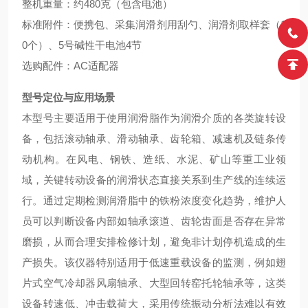
整机重量：约480克（包含电池）
标准附件：便携包、采集润滑剂用刮勺、润滑剂取样套（1
0个）、5号碱性干电池4节
选购配件：AC适配器
型号定位与应用场景
本型号主要适用于使用润滑脂作为润滑介质的各类旋转设
备，包括滚动轴承、滑动轴承、齿轮箱、减速机及链条传
动机构。在风电、钢铁、造纸、水泥、矿山等重工业领
域，关键转动设备的润滑状态直接关系到生产线的连续运
行。通过定期检测润滑脂中的铁粉浓度变化趋势，维护人
员可以判断设备内部如轴承滚道、齿轮齿面是否存在异常
磨损，从而合理安排检修计划，避免非计划停机造成的生
产损失。该仪器特别适用于低速重载设备的监测，例如翅
片式空气冷却器风扇轴承、大型回转窑托轮轴承等，这类
设备转速低、冲击载荷大，采用传统振动分析法难以有效