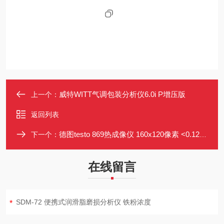
威特WITT气调包装分析仪6.0i P增压版
上一个：
返回列表
德图testo 869热成像仪 160x120像素 <0.12℃热灵敏度 便携式
下一个：
在线留言