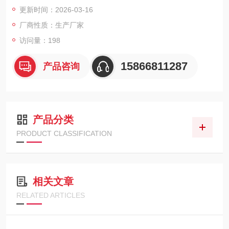
高达±10%。设备内置可充电电池，支持6至30秒自定义快速采
更新时间：2026-03-16
样，标配内存可存储2500条记录，并通过USB导出数据。广泛应
厂商性质：生产厂家
用于洁净室认证、过滤器效率检测及空气质量评估，符合CE及IS
O国际标准。
访问量：198
15866811287
产品咨询
产品分类
PRODUCT CLASSIFICATION
相关文章
RELATED ARTICLES