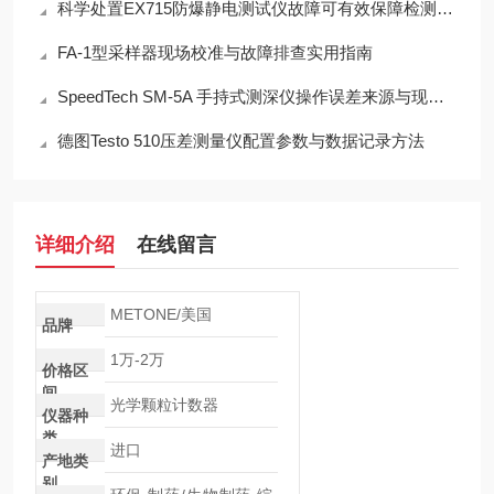
科学处置EX715防爆静电测试仪故障可有效保障检测工作正常开展
FA-1型采样器现场校准与故障排查实用指南
SpeedTech SM-5A 手持式测深仪操作误差来源与现场应用技术规范
德图Testo 510压差测量仪配置参数与数据记录方法
详细介绍
在线留言
METONE/美国
品牌
1万-2万
价格区
间
光学颗粒计数器
仪器种
类
进口
产地类
别