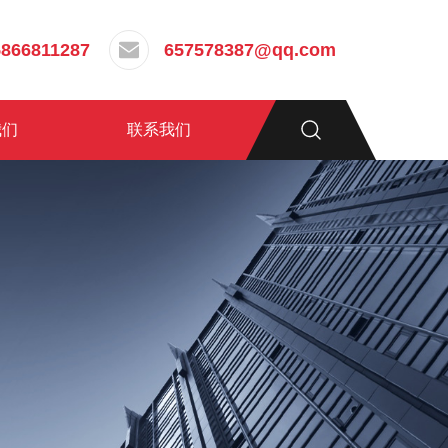
5866811287
657578387@qq.com
我们
联系我们