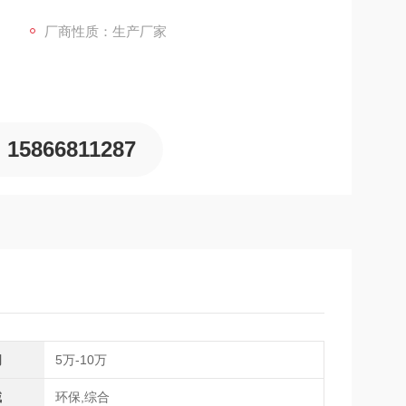
地质勘查及建筑工程现场快速筛查。
厂商性质：生产厂家
15866811287
间
5万-10万
域
环保,综合