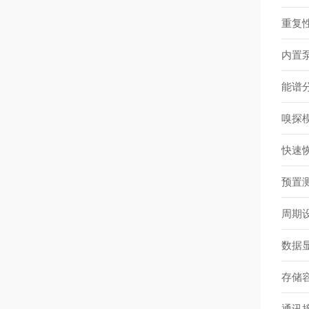
重复
内置
能谱
嗅探
快速
预置
周期
数据
存储
通讯