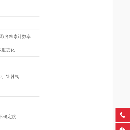
，读取各核素计数率
浓度变化
50、钍射气
不确定度