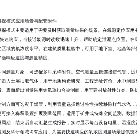
嗅探模式应用场景与配套附件
嗅探模式主要适用于需要及时获取测量结果的场景。在氡源定位应用中
数快速响应，当接近氡源时读数迅速上升，帮助确定泄漏点位置。在
注区域的氡浓度水平。在建筑质量检验中，可用于地下室、地基等部
平衡响应速度与测量精度。
不同测量对象，可选配多种采样附件。空气测量直接连接进气管，适
杆击入土层抽取气体，用于地质构造研究、工程选址评价。水中测量
析。表面析出测量采用集氡罩扣合被测面，用于建材放射性分类、防
控制方面可选配干燥管，利用管壁选择透过特性持续移除样气水汽，
境可接入稀释装置扩展测量范围，适用于矿井或特殊空间监测。数据
量周期，结束后自动汇总生成报告，实时显示每台设备电量、温湿度
检测及科研领域均有应用，为需要快速响应的氡浓度测量场景提供技