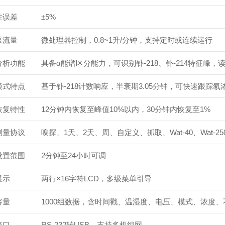
性误差
±5%
泵流量
微处理器控制，0.8~1升/分钟，支持定时或连续运行
分析功能
具备α能谱区分能力，可识别钋-218、钋-214特征峰
模式特点
基于钋-218计数响应，半衰期3.05分钟，可快速跟踪氡
恢复特性
12分钟内恢复至峰值10%以内，30分钟内恢复至1%
测量协议
嗅探、1天、2天、周、自定义、抓取、Wat-40、Wat-2
设置范围
2分钟至24小时可调
显示
两行×16字符LCD，多级菜单引导
容量
1000组数据，含时间戳、温湿度、电压、模式、浓度、
接口
RS-232转USB，支持多机组网