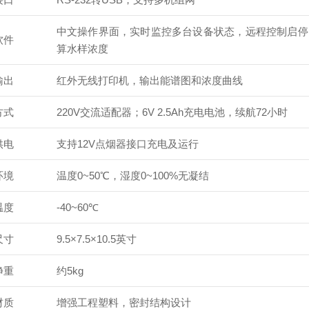
中文操作界面，实时监控多台设备状态，远程控制启停
软件
算水样浓度
输出
红外无线打印机，输出能谱图和浓度曲线
方式
220V交流适配器；6V 2.5Ah充电电池，续航72小时
供电
支持12V点烟器接口充电及运行
环境
温度0~50℃，湿度0~100%无凝结
温度
-40~60℃
尺寸
9.5×7.5×10.5英寸
净重
约5kg
材质
增强工程塑料，密封结构设计