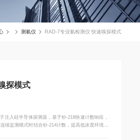
心
测氡仪
RAD-7专业氡检测仪 快速嗅探模式
速嗅探模式
用离子注入硅半导体探测器，基于钋-218快速计数响应，
连续监测模式时结合钋-214计数，提高低浓度环境统
/L，内置微处理器控制气泵，响应恢复迅速。可选配土壤杆、