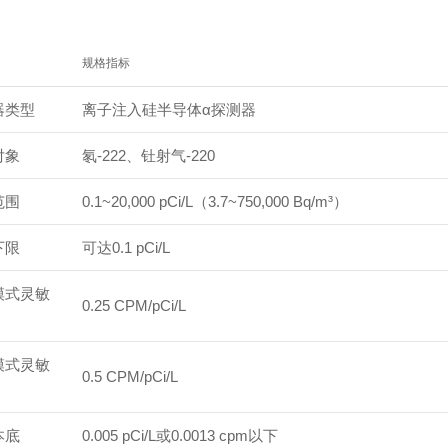
规格指标
器类型
离子注入硅半导体α探测器
对象
氡-222、钍射气-220
范围
0.1~20,000 pCi/L（3.7~750,000 Bq/m³）
下限
可达0.1 pCi/L
模式灵敏
0.25 CPM/pCi/L
模式灵敏
0.5 CPM/pCi/L
本底
0.005 pCi/L或0.0013 cpm以下