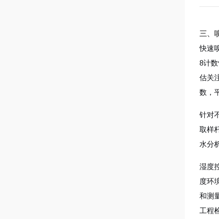
三、
快速
8计
估关
数，
针对
取样
水分
湿度
度环
和测
工程