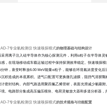
RAD-7专业氡检测仪 快速嗅探模式
的物理基础与结构设计
器采用离子注入硅半导体作为核心探测元件，利用α粒子在半导体灵
敏感，在现场移动或车载运输过程中保持探测效率稳定。快速嗅探模式
.05分钟，衰变时释放6.00 MeV能量α粒子，能够在环境氡浓度
体沉积造成的本底累积。进气口配置可更换微孔滤膜，阻挡气溶胶颗
设计密封结构。内部气路选用聚四氟乙烯管材，表面光滑减少氡吸附
环境。电路部分集成高压偏压模块、电荷灵敏放大器和多道分析器，
RAD-7专业氡检测仪 快速嗅探模式
的技术规格与功能配置