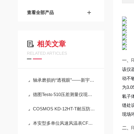
查看全部产品
相关文章
RELATED ARTICLES
一、
该仪
动不
轴承磨损的“透视眼”——新宇宙COSMOS便携式润滑脂铁粉浓度计SDM-72
为3
德图Testo 510压差测量仪现场测量操作与误差控制
氡子
缝处
COSMOS KD-12HT-T耐压防爆NMP炉内直插检测设备工程设计指南
现场
本安型多单位风速风温表CFD25(A)简介
二、