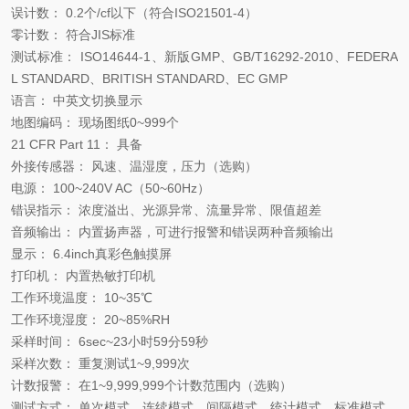
误计数： 0.2个/cf以下（符合ISO21501-4）
零计数： 符合JIS标准
测试标准： ISO14644-1、新版GMP、GB/T16292-2010、FEDERA
L STANDARD、BRITISH STANDARD、EC GMP
语言： 中英文切换显示
地图编码： 现场图纸0
~
999个
21 CFR Part 11： 具备
外接传感器： 风速、温湿度，压力（选购）
电源： 100
~
240V AC（50
~
60Hz）
错误指示： 浓度溢出、光源异常、流量异常、限值超差
音频输出： 内置扬声器，可进行报警和错误两种音频输出
显示： 6.4inch真彩色触摸屏
打印机： 内置热敏打印机
工作环境温度： 10
~
35℃
工作环境湿度： 20
~
85%RH
采样时间： 6sec
~
23小时59分59秒
采样次数： 重复测试1
~
9,999次
计数报警： 在1
~
9,999,999个计数范围内（选购）
测试方式： 单次模式、连续模式、间隔模式、统计模式、标准模式