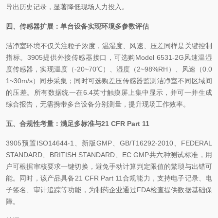
导出历史记录，显著降低现场人力投入。
四、传感器扩展：单台设备实现环境多参数评估
洁净室环境不仅关注粒子浓度，温湿度、风速、压差同样是关键控制
指标。3905提供外接传感器接口，可选购Model 6531-2G风速温湿
度传感器，实现温度（-20
~
70℃）、湿度（2
~
98%RH）、风速（0.0
1~30m/s）同步采集；同时可选购差压传感器监测洁净室不同区域间
的压差。所有数据统一在6.4英寸触摸屏上集中显示，并可一并生成
综合报告，无需携带多台设备分别测量，提升现场工作效率。
五、合规性考量：满足多标准与21 CFR Part 11
3905预置ISO14644-1、新版GMP、GB/T16292-2010、FEDERAL
STANDARD、BRITISH STANDARD、EC GMP共六种测试标准，用
户可根据审核要求一键切换，避免手动计算判定限值的繁琐与出错可
能。同时，该产品具备21 CFR Part 11合规能力，支持电子记录、电
子签名、审计追踪等功能，为制药企业通过FDA检查提供数据基础保
障。