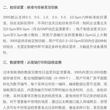
二、粒径设置：标准与非标灵活切换
3905默认支持0.3、0.5、1.0、3.0、5.0、10.0μm六种标准粒径通
道。但在实际应用中，不同行业关注粒径有所不同：制药企业重点关
注0.5μm和5.0μm（符合GMP动态监测要求）；电子制造业更关注0.
1μm至0.3μm微小颗粒；而医疗器械行业则需兼顾1.0μm以上大颗
粒。3905提供非标定制功能，用户可在0.3~10.0μm区间内任选6种粒
径组合，无需定制硬件即可满足多样化测试需求，大幅提升设备通用
性。
三、数据管理：从现场打印到远程追溯
洁净室检测的数据完整性日益受到监管重视。3905内置10,000组数
据存储空间，配合地图编码功能（0~999个），用户可将厂房平面图
转化为数字编号，每个采样点对应一编码，确保数据位置可追溯。现
场检测完成后，内置热敏打印机可即时输出包含时间、点位、各粒径
计数、采样流量等完整信息的纸质凭条，避免传统手写记录的错误风
险。对于需要集中管理的场景，通过以太网接口接入局域网后，管理
人员可在中控室远程查看各点位实时数据、修改采样计划，甚至批量