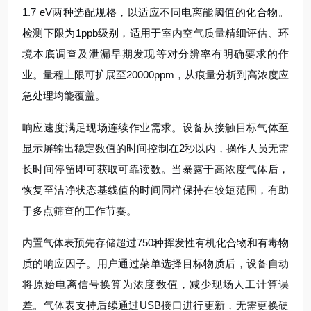
1.7 eV两种选配规格，以适应不同电离能阈值的化合物。
检测下限为1ppb级别，适用于室内空气质量精细评估、环
境本底调查及泄漏早期发现等对分辨率有明确要求的作
业。量程上限可扩展至20000ppm，从痕量分析到高浓度应
急处理均能覆盖。
响应速度满足现场连续作业需求。设备从接触目标气体至
显示屏输出稳定数值的时间控制在2秒以内，操作人员无需
长时间停留即可获取可靠读数。当暴露于高浓度气体后，
恢复至洁净状态基线值的时间同样保持在较短范围，有助
于多点筛查的工作节奏。
内置气体表预先存储超过750种挥发性有机化合物和有毒物
质的响应因子。用户通过菜单选择目标物质后，设备自动
将原始电离信号换算为浓度数值，减少现场人工计算误
差。气体表支持后续通过USB接口进行更新，无需更换硬