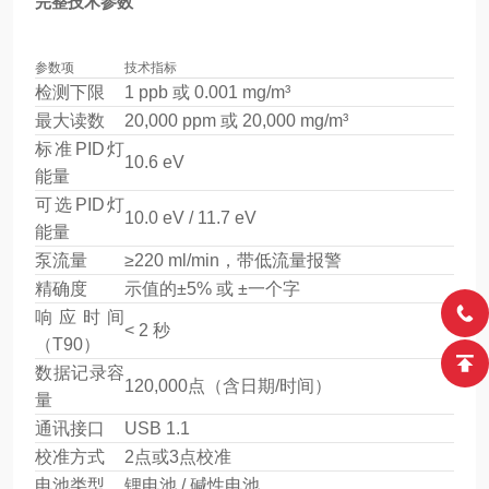
完整技术参数
参数项
技术指标
检测下限
1 ppb 或 0.001 mg/m³
最大读数
20,000 ppm 或 20,000 mg/m³
标准PID灯
10.6 eV
能量
可选PID灯
10.0 eV / 11.7 eV
能量
泵流量
≥220 ml/min，带低流量报警
精确度
示值的±5% 或 ±一个字
响应时间
< 2 秒
（T90）
数据记录容
120,000点（含日期/时间）
量
通讯接口
USB 1.1
校准方式
2点或3点校准
电池类型
锂电池 / 碱性电池