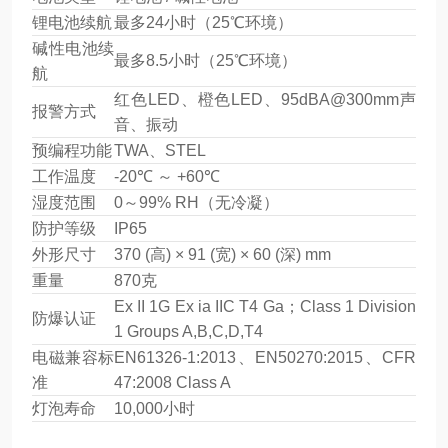
锂电池续航
最多24小时（25℃环境）
碱性电池续
最多8.5小时（25℃环境）
航
红色LED、橙色LED、95dBA@300mm声
报警方式
音、振动
预编程功能
TWA、STEL
工作温度
-20℃ ～ +60℃
湿度范围
0～99% RH（无冷凝）
防护等级
IP65
外形尺寸
370 (高) × 91 (宽) × 60 (深) mm
重量
870克
Ex II 1G Ex ia IIC T4 Ga；Class 1 Division
防爆认证
1 Groups A,B,C,D,T4
电磁兼容标
EN61326-1:2013、EN50270:2015、CFR
准
47:2008 Class A
灯泡寿命
10,000小时