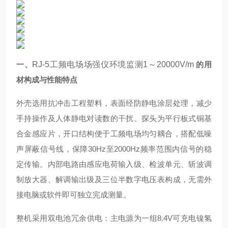
一、
RJ-5工频电场场强仪环境监测1～20000V/m
的用
材构成与性能特点
外壳选用抗冲击工程塑料，表面经防静电涂层处理，减少
手持操作及人体静电对读数的干扰。探头为平行板式铜基
合金感应片，开口结构便于工频电场均匀耦合，搭配低噪
声屏蔽信号线，保障30Hz至2000Hz频率范围内信号的稳
定传输。内部电路由感应电荷输入级、检波单元、斩波调
制放大器、解调输出级及三位半数字电压表构成，无需外
接电脑或软件即可独立完成测量。
整机采用双电池冗余供电：主电源为一组8.4V可充电镍氢