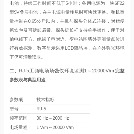
电池，持续工作时间不低于5小时；备用电源为一块6F22
型9V叠层电池，在主电源电量耗尽时可快速更换。整机重
量控制在0.65公斤以内，主机与探头分体式连接，附赠便
携软包及可拆卸肩带。探头延长杆支持单手操作，便于对
输电线下方、绝缘子串附近、变电站围墙外等测量点位进
行有效探测。数字显示采用LCD液晶屏，在户外强光环境
下仍可清晰读取。
二、
RJ-5工频电场场强仪环境监测1～20000V/m
完整
参数表与典型用途
参数项
技术指标
型号
RJ-5
频率范围
30 Hz～2000 Hz
电场量程
1 V/m～20000 V/m