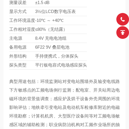
测量误差
±1.5 dB
显示方式
3½位LCD数字电压表
工作环境温度
-10℃ ～ +40℃
工作相对湿度
≤80%（无结露）
主电源
8.4V 充电电池组
备用电源
6F22 9V 叠层电池
外形结构
手持便携式，分体探头
探头类型
平行板电容式电场感应探头
典型用途包括：环境监测站对变电站围墙外及输变电线路
下方敏感点的工频电场例行监测；配电室、开关站周边电
磁环境的背景值调查；感应炉及烘干设备外壳周围的环境
影响评估；地铁牵引变电站及电动机车检修库附近的电磁
环境勘察；计算机机房、大型医疗设备间等对工频电场敏
感区域的辅助检测；职业病防治机构对工频作业场所的抽