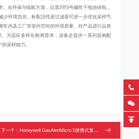
求。在环保与续航方面，仅需3节5号碱性干电池供电，
并减少环境负担。标配活性炭过滤器可进一步优化采样气
测车内及工厂等室内空间的环境质量、对产品进行品质
理。为适应多样化检测需求，设备还提供一系列选购配
下的采样能力。
下一个：
Honeywell GasAlertMicro 5便携式复合气体检测仪 进口气体浓度计