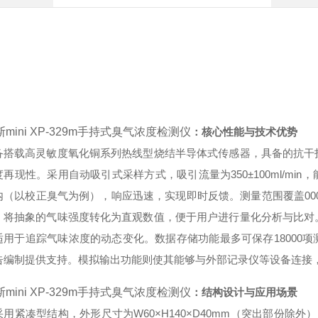
mini XP-329m手持式臭气浓度检测仪
：核心性能与技术优势
备搭载高灵敏度氧化铜系列热线型烧结半导体式传感器，具备的抗干
再现性。采用自动吸引式采样方式，吸引流量为350±100ml/mi
（以校正臭气为例），响应迅速，实现即时反馈。测量范围覆盖000至9
，将抽象的气味强度转化为直观数值，便于用户进行量化分析与比对
适用于追踪气味浓度的动态变化。数据存储功能最多可保存18000
告编制提供支持。模拟输出功能则使其能够与外部记录仪等设备连接
mini XP-329m手持式臭气浓度检测仪
：结构设计与应用场景
采用紧凑型结构，外形尺寸为W60×H140×D40mm（突出部份除