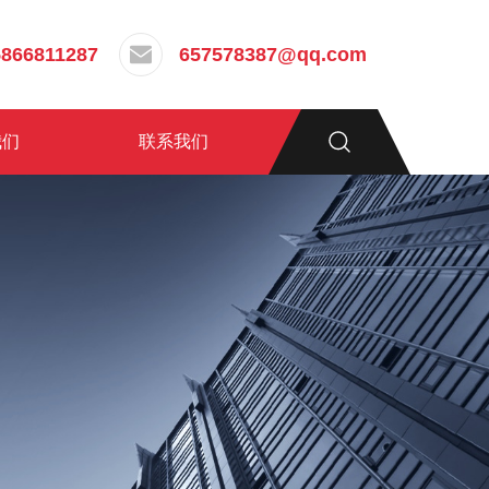
5866811287
657578387@qq.com
我们
联系我们