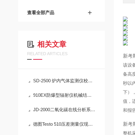
查看全部产品
相关文章
RELATED ARTICLES
新考斯
该设
备高度
SD-2500 炉内气体监测仪校准方法详解
秒以内
下）
910EX防爆型辐射仪机械结构与环境适应性技术
值，
JD-2000二氧化碳在线分析系统技术详解
和报
德图Testo 510压差测量仪现场测量操作与误差控制
新考斯
整机