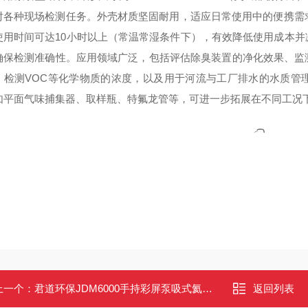
对各种现场检测任务。外壳材质坚固耐用，适应日常使用中的便携需
使用时间可达10小时以上（常温常湿条件下），有效降低使用成本
确保检测准确性。应用领域广泛，包括评估除臭装置的净化效果、监
、检测VOC等化学物质的浓度，以及用于河流与工厂排水的水质管
如平面气味捕集器、取样瓶、特氟龙管等，可进一步拓展在不同工况
上一个：
君道环保JDM6000手持彩屏泵吸式氦气（He）检测仪
返回列表