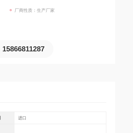
品品质控制。整机重约300克，仅需三节碱性电池即
厂商性质：生产厂家
15866811287
别
进口