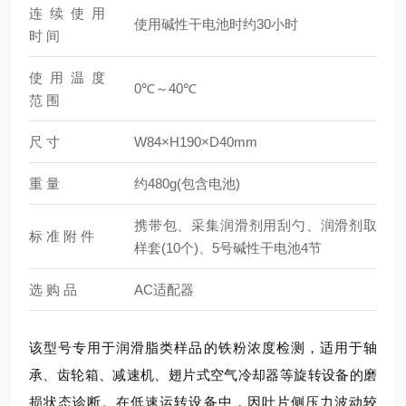
连 续 使 用
使用碱性干电池时约30小时
时 间
使 用 温 度
0℃～40℃
范 围
尺 寸
W84×H190×D40mm
重 量
约480g(包含电池)
携带包、采集润滑剂用刮勺、润滑剂取
标 准 附 件
样套(10个)、5号碱性干电池4节
选 购 品
AC适配器
该型号专用于润滑脂类样品的铁粉浓度检测，适用于轴
承、齿轮箱、减速机、翅片式空气冷却器等旋转设备的磨
损状态诊断。在低速运转设备中，因叶片侧压力波动较