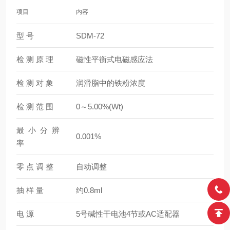
项目
内容
型 号
SDM-72
检 测 原 理
磁性平衡式电磁感应法
检 测 对 象
润滑脂中的铁粉浓度
检 测 范 围
0～5.00%(Wt)
最 小 分 辨
0.001%
率
零 点 调 整
自动调整
抽 样 量
约0.8ml
电 源
5号碱性干电池4节或AC适配器