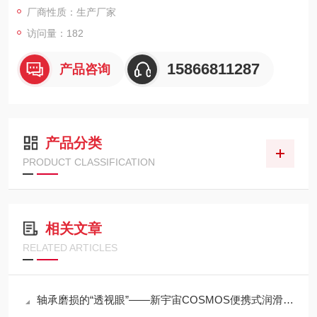
厂商性质：生产厂家
断，帮助在振动异常前及时发现潜在故障。
访问量：182
15866811287
产品咨询
产品分类
PRODUCT CLASSIFICATION
相关文章
RELATED ARTICLES
轴承磨损的“透视眼”——新宇宙COSMOS便携式润滑脂铁粉浓度计SDM-72