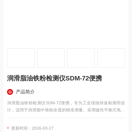
润滑脂油铁粉检测仪SDM-72便携
产品简介
润滑脂油铁粉检测仪SDM-72便携，专为工业现场快速检测而设
计，适用于润滑脂中铁粉浓度的精准测量。采用磁性平衡式电磁
感应技术，仅需约0.8ml样品，将采集的润滑脂装入试样管并插入
检测口，即可自动显示浓度值，最小分辨率达0.001%。设备重约
更新时间：2026-03-27
480克，携带方便，适用于轴承、减速机等设备的磨损状态诊