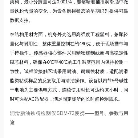
架构，最小分辨量可达0.001%，能够精准捕捉润滑脂中微
量铁粉含量的变化，为设备磨损状态的早期识别提供可靠
数据支持。
在结构用材方面，机身外壳选用高强度工程塑料，兼顾轻
量化与耐用性，整体重量控制在约480克，便于现场携带与
手持操作。传感器核心部件采用精密绕制线圈与高稳定性
磁芯材料，确保在0℃至40℃的工作温度范围内保持检测一
致性。试样管接触区域采用耐油、耐腐蚀材质，适配润滑
脂类粘稠样品的反复取用与清洁操作。设备以四节5号碱性
干电池为主要供电方式，连续使用时长可达约30小时，同
时可选配AC适配器，满足固定场所的长时间检测需求。
润滑脂油铁粉检测仪SDM-72便携
——型号、参数与用
途