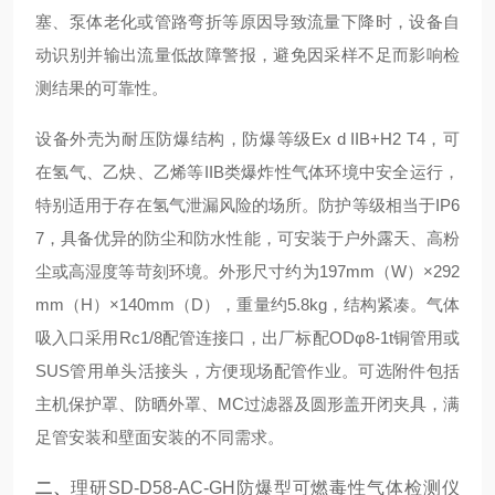
塞、泵体老化或管路弯折等原因导致流量下降时，设备自
动识别并输出流量低故障警报，避免因采样不足而影响检
测结果的可靠性。
设备外壳为耐压防爆结构，防爆等级Ex d IIB+H2 T4，可
在氢气、乙炔、乙烯等IIB类爆炸性气体环境中安全运行，
特别适用于存在氢气泄漏风险的场所。防护等级相当于IP6
7，具备优异的防尘和防水性能，可安装于户外露天、高粉
尘或高湿度等苛刻环境。外形尺寸约为197mm（W）×292
mm（H）×140mm（D），重量约5.8kg，结构紧凑。气体
吸入口采用Rc1/8配管连接口，出厂标配ODφ8-1t铜管用或
SUS管用单头活接头，方便现场配管作业。可选附件包括
主机保护罩、防晒外罩、MC过滤器及圆形盖开闭夹具，满
足管安装和壁面安装的不同需求。
二、
理研SD-D58-AC-GH防爆型可燃毒性气体检测仪