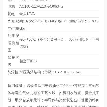
电源
AC100~110V±10%·50/60Hz
耗电
最大13VA
外形尺
约197(W)×292(H)×140(D)mm（突起部除外）/约5.
寸/重量
8kg
使用温
-20~+50℃（不可急剧变化）、95%RH以下（不可
湿度范
结露）
围
保护等
相当于IP67
级
防爆性
耐压防爆结构（等级：Ex d IIB+H2 T4）
适用领域：
该设备适用于石油化工企业中可能存在可燃气
体与毒性气体共存的工艺区域，如硫回收装置、氨合成工
段、甲醇合成单元等；半导体与光伏制造业中使用的特种