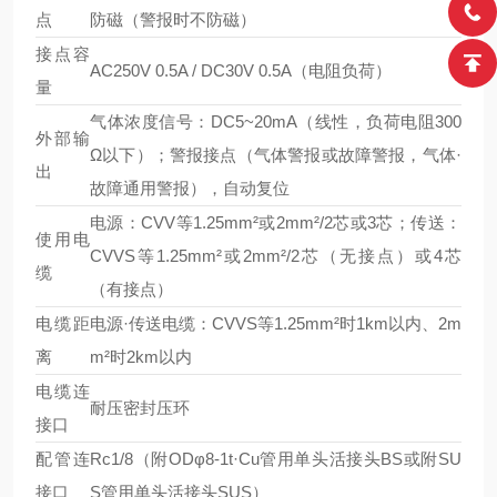
点
防磁（警报时不防磁）
接点容
AC250V 0.5A / DC30V 0.5A（电阻负荷）
量
气体浓度信号：DC5~20mA（线性，负荷电阻300
外部输
Ω以下）；警报接点（气体警报或故障警报，气体·
出
故障通用警报），自动复位
电源：CVV等1.25mm²或2mm²/2芯或3芯；传送：
使用电
CVVS等1.25mm²或2mm²/2芯（无接点）或4芯
缆
（有接点）
电缆距
电源·传送电缆：CVVS等1.25mm²时1km以内、2m
离
m²时2km以内
电缆连
耐压密封压环
接口
配管连
Rc1/8（附ODφ8-1t·Cu管用单头活接头BS或附SU
接口
S管用单头活接头SUS）