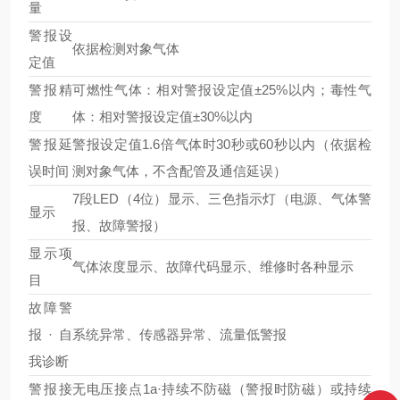
量
警报设
依据检测对象气体
定值
警报精
可燃性气体：相对警报设定值±25%以内；毒性气
度
体：相对警报设定值±30%以内
警报延
警报设定值1.6倍气体时30秒或60秒以内（依据检
误时间
测对象气体，不含配管及通信延误）
7段LED（4位）显示、三色指示灯（电源、气体警
显示
报、故障警报）
显示项
气体浓度显示、故障代码显示、维修时各种显示
目
故障警
报·自
系统异常、传感器异常、流量低警报
我诊断
警报接
无电压接点1a·持续不防磁（警报时防磁）或持续