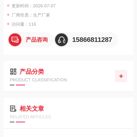
气环境及户外恶劣工况。内置半导体式传感器，对多种可燃及毒
更新时间：2026-07-07
性气体具有高灵敏度响应，配合大流量吸引泵确保样气快速送
厂商性质：生产厂家
达。具备7段LED显示与三色指示灯，传感器及泵组件可实现快速
更换，降低维护难度。
访问量：116
15866811287
产品咨询
产品分类
PRODUCT CLASSIFICATION
相关文章
RELATED ARTICLES