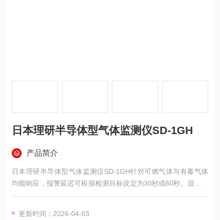
日本理研半导体型气体监测仪SD-1GH
产品简介
日本理研半导体型气体监测仪SD-1GH针对可燃气体与有毒气体
均能响应，报警延迟可根据检测目标设定为30秒或60秒。设备在
电源启动后自动执行自诊断，发生错误时屏幕切换为故障代码显
示，便于现场维护人员快速定位问题根源。
更新时间：2026-04-03