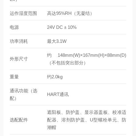
运作湿度范围
高达95%RH（无凝结）
电源
24V DC ± 10%
功率消耗
最大3.1W
约148mm(W)×167mm(H)×88mm(D)
外形尺寸
（不包括突出部分）
重量
约2.0kg
通讯功能（选
HART通讯
配）
遮阳板、防护盖、显示器盖板、校准适
选配配件
配器、溶剂防护盖、U型螺栓单元、防
潮帽