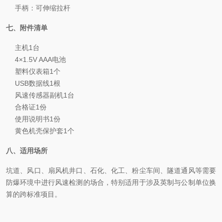
手柄：可伸缩拉杆
七、附件清单
主机1台
4×1.5V AAA电池
塑料仪表箱1个
USB数据线1根
风速传感器副机1台
合格证1份
使用说明书1份
黄色机壳保护套1个
八、适用场所
坑道、风口、扇风机井口、石化、化工、粉尘车间、隧道通风等需要
防爆环境中进行风速检测的场合，特别适用于涉及英制与公制单位换
算的跨标准项目。