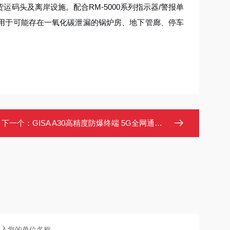
码头及离岸设施。配合RM-5000系列指示器/警报单
用于可能存在一氧化碳泄漏的锅炉房、地下管廊、停车
下一个：
GISA A30高精度防爆终端 5G全网通双Wi-Fi6 NFC识别巡护手持机