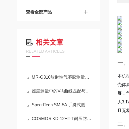
查看全部产品
相关文章
RELATED ARTICLES
一、
本机
MR-G310放射性气溶胶测量仪：连续采样与实时测量一体化设计
壳体具
照度测量中的V-λ曲线匹配与余弦校正误差分析——以硅光电二极管照度计为例
屏，气
大3.
SpeedTech SM-5A 手持式测深仪声学测量原理与性能分析
且无
COSMOS KD-12HT-T耐压防爆NMP炉内直插检测设备工程设计指南
二、