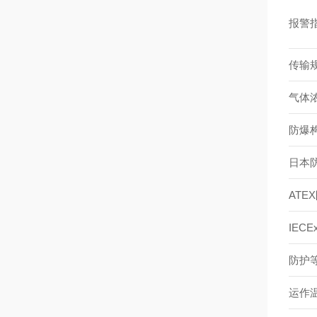
报警
传输
气体
防爆
日本
ATE
IEC
防护
运作温