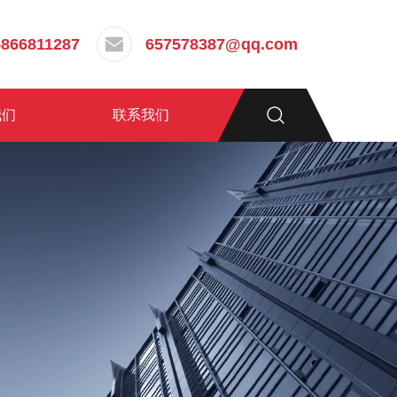
5866811287
657578387@qq.com
我们
联系我们