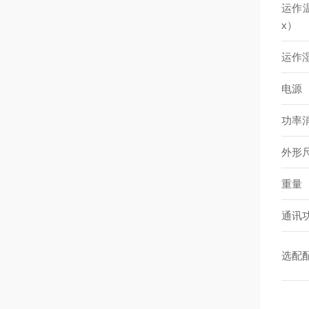
运作温
x）
运作
电源
功率
外形
重量
通讯
选配