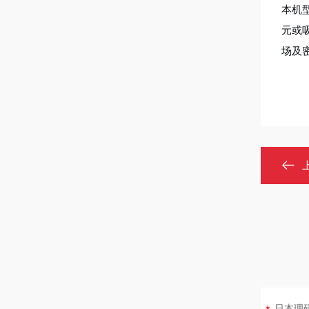
本机
元或
场及