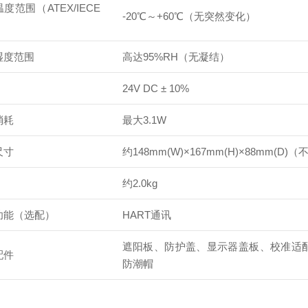
度范围（ATEX/IECE
-20℃～+60℃（无突然变化）
湿度范围
高达95%RH（无凝结）
24V DC ± 10%
消耗
最大3.1W
尺寸
约148mm(W)×167mm(H)×88mm(D
约2.0kg
功能（选配）
HART通讯
遮阳板、防护盖、显示器盖板、校准适
配件
防潮帽