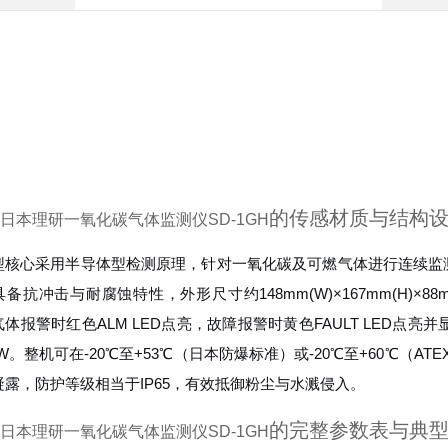
的传感材质与结构
日本理研一氧化碳气体监测仪SD-1GH
型核心采用半导体型检测原理，针对一氧化碳及可燃气体进行连续监
备抗冲击与耐腐蚀特性，外形尺寸约148mm(W)×167mm(H)×88
体报警时红色ALM LED点亮，故障报警时黄色FAULT LED点亮并
1W。整机可在-20℃至+53℃（日本防爆标准）或-20℃至+60℃（AT
凝露，防护等级相当于IP65，有效抵御粉尘与水溅侵入。
的完整参数表与典
日本理研一氧化碳气体监测仪SD-1GH