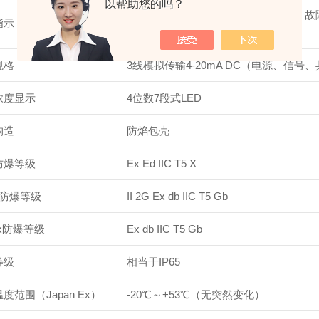
以帮助您的吗？
气体报警：ALM LED亮起（红色）；故障
指示
显示信息
规格
3线模拟传输4-20mA DC（电源、信号
浓度显示
4位数7段式LED
构造
防焰包壳
防爆等级
Ex Ed IIC T5 X
X防爆等级
II 2G Ex db IIC T5 Gb
Ex防爆等级
Ex db IIC T5 Gb
等级
相当于IP65
度范围（Japan Ex）
-20℃～+53℃（无突然变化）