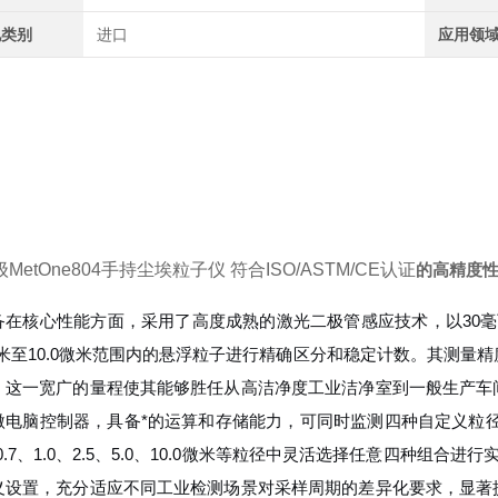
地类别
进口
应用领
MetOne804手持尘埃粒子仪
符合ISO/ASTM/CE认证
的高精度
备在核心性能方面，采用了高度成熟的激光二极管感应技术，以30毫
微米至10.0微米范围内的悬浮粒子进行精确区分和稳定计数。其测量精
，这一宽广的量程使其能够胜任从高洁净度工业洁净室到一般生产车
微电脑控制器，具备*的运算和存储能力，可同时监测四种自定义粒径
、0.7、1.0、2.5、5.0、10.0微米等粒径中灵活选择任意四种组
义设置，充分适应不同工业检测场景对采样周期的差异化要求，显著