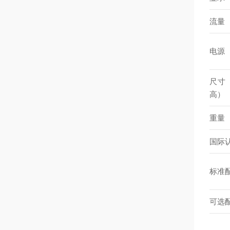
流量
电源
尺寸
高）
重量
国际
标准
可选