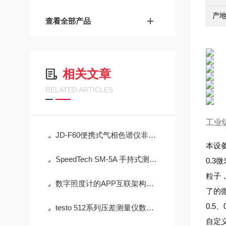
产
查看全部产品
相关文章
RELATED ARTICLES
工业级
JD-F60便携式气相色谱仪非甲烷总烃现场快速检测技术方案
本设
SpeedTech SM-5A 手持式测深仪声学测量原理与性能分析
0.3
粒子
数字照度计的APP互联架构与现场数据闭环管理技术
了的
0.5
testo 512系列压差测量仪数字通信与数据管理技术架构
自定