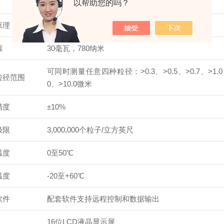
描述
以帮助您的吗？
原理
激光二极管感应
源
30毫瓦，780纳米
可同时测量任意四种粒径：>0.3、>0.5、>0.7、>1.0、
粒径范围
0、>10.0微米
精度
±10%
极限
3,000,000个粒子/立方英尺
温度
0至50℃
温度
-20至+60℃
软件
配套软件支持远程控制和数据输出
16位LCD液晶显示屏