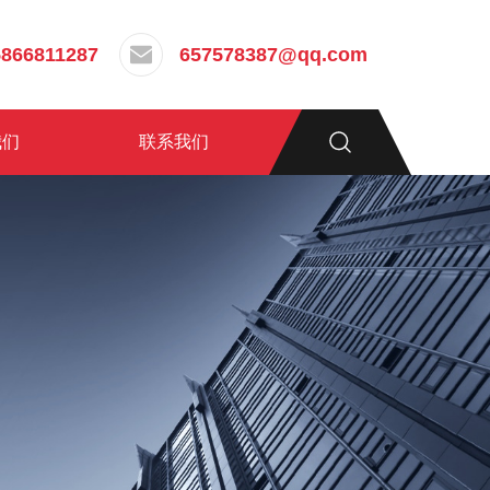
5866811287
657578387@qq.com
我们
联系我们