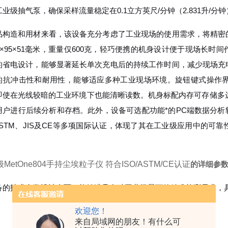
工业级抽气泵，确保采样流量稳定在0.1立方英尺/分钟（2.831升
品构造和用材来看，该设备充分考虑了工业现场的使用需求，将精密
72×95×51毫米，重量仅600克，轻巧便携的机身设计便于现场长
的省电设计，能够显著延长单次充电后的持续工作时间，减少现场充
的抗冲击性和耐用性，能够适应多种工业现场环境。旋钮键式操作界
即使在光线较暗的工业环境下也能清晰读数。机身标配内存可存储多达2
用户进行后续分析和存档。此外，设备可选配功能*的PC端数据分析
ASTM、JIS及CE等多项国际认证，体现了其在工业级应用中的可
。
MetOne804手持尘埃粒子仪
符合ISO/ASTM/CE认证
的详细参
备的技术参数设计全面，能够满足多种工业场景下的精准检测需求，
欢迎您！
来自局域网的朋友！有什么可