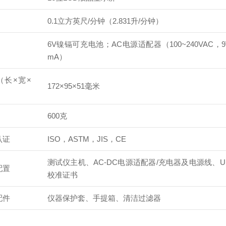
0.1立方英尺/分钟（2.831升/分钟）
6V镍镉可充电池；AC电源适配器（100~240VAC，9VD
mA）
（长×宽×
172×95×51毫米
600克
认证
ISO，ASTM，JIS，CE
测试仪主机、AC-DC电源适配器/充电器及电源线、U
配置
校准证书
配件
仪器保护套、手提箱、清洁过滤器