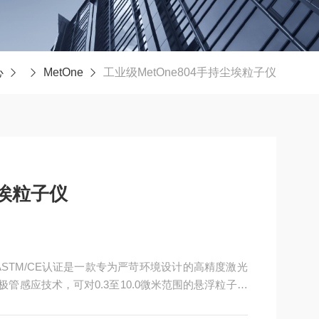
心
MetOne
工业级MetOne804手持尘埃粒子仪
尘埃粒子仪
O/ASTM/CE认证是一款专为严苛环境设计的高精度激光
极管感应技术，可对0.3至10.0微米范围的悬浮粒子进
00万粒子/立方英尺。支持同时监测四种自定义粒径通