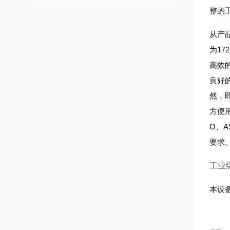
整的
从产
为1
高效
良好
然，
方便
O、
要求
工业级
本设