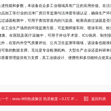
上述性能和参数，本设备在众多工业领域具有广泛的应用价值。在洁
食品加工等行业的洁净厂房日常监测与洁净度等级认证，确保生产环境符合
气过滤器检测中，可用于查找管道内的污染源、检测高效过滤器是否
。在工业生产场所的环境监测方面，可监测焊接车间、喷涂车间、粉
健康。在医院及医疗设施中，可用于评估手术室、ICU病房、制剂
此外，在室内外空气质量评估、公共卫生监测等领域，该设备也能准
供可靠的数据支撑。无论是专业检测机构、大型生产企业还是科研单
和质量管理提供有力支撑，其工业级设计、便携性和多功能特点使其
上一个：
testo 865热成像仪 热灵敏度＜0.1℃ IFOV警示 自动温标助手
返回列表