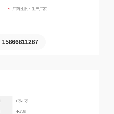
存储与可充电电池，整机轻巧便携。广泛用于洁净室监测、
厂商性质：生产厂家
15866811287
间
1万-3万
围
小流量