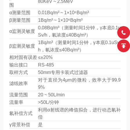
80KeV ~ 2.5MeV
围
α测量范围
0.01Bq/m³ ~ 1×10⁶Bq/m³
β测量范围
1Bq/m³ ~ 1×10⁶Bq/m³
0.08Bq/m³（测量时间1分钟，γ本底0.1u
α监测灵敏度
Sv/h，氡浓度≤40Bq/m³）
1Bq/m³（测量时间1分钟，γ本底0.1uSv/
β监测灵敏度
h，氡浓度≤40Bq/m³）
相对固有误差
≤±20%
输出接口
RS-485
取样方式
50mm专用卡装式过滤器
对于直径为4μm的微粒，效率大于99.9
滤纸效率
9%
流量范围
20 ~ 50L/min
流量率
>50L/分钟
利用α射线谱的峰值拟合，进行动态氡补
氡补偿方式
偿
γ背景补偿
是