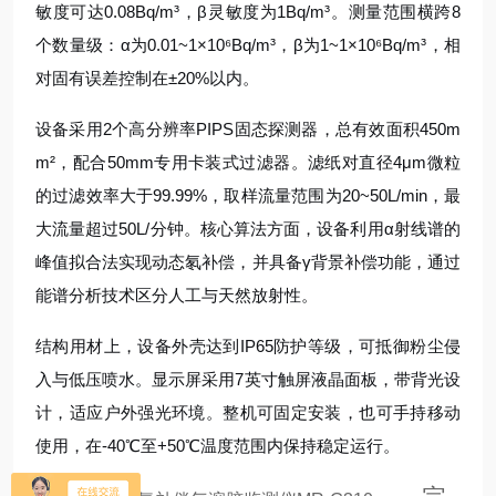
敏度可达0.08Bq/m³，β灵敏度为1Bq/m³。测量范围横跨8
个数量级：α为0.01~1×10⁶Bq/m³，β为1~1×10⁶Bq/m³，相
对固有误差控制在±20%以内。
设备采用2个高分辨率PIPS固态探测器，总有效面积450m
m²，配合50mm专用卡装式过滤器。滤纸对直径4μm微粒
的过滤效率大于99.99%，取样流量范围为20~50L/min，最
大流量超过50L/分钟。核心算法方面，设备利用α射线谱的
峰值拟合法实现动态氡补偿，并具备γ背景补偿功能，通过
能谱分析技术区分人工与天然放射性。
结构用材上，设备外壳达到IP65防护等级，可抵御粉尘侵
入与低压喷水。显示屏采用7英寸触屏液晶面板，带背光设
计，适应户外强光环境。整机可固定安装，也可手持移动
使用，在-40℃至+50℃温度范围内保持稳定运行。