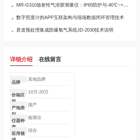
MR-G310放射性气溶胶测量仪：IP65防护与-40℃~+50℃宽温工作能力
数字照度计的APP互联架构与现场数据闭环管理技术
君道预处理集成防爆氢气系统JD-2030技术说明
详细介绍
在线留言
其他品牌
品牌
10万-20万
价格区
间
国产
产地类
别
能谱仪
仪器种
类
综合
应用领
域