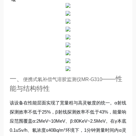
一、
——性
便携式氡补偿气溶胶监测仪MR-G310
能与结构特性
该设备在性能层面实现了宽量程与高灵敏度的统一。α射线
探测效率不低于25%，β射线探测效率不低于43%，能量响
应范围覆盖α:2MeV~10MeV、β:80KeV~2.5MeV。在γ本底
0.1uSv/h、氡浓度≤40Bq/m³环境下，1分钟测量时间内α灵