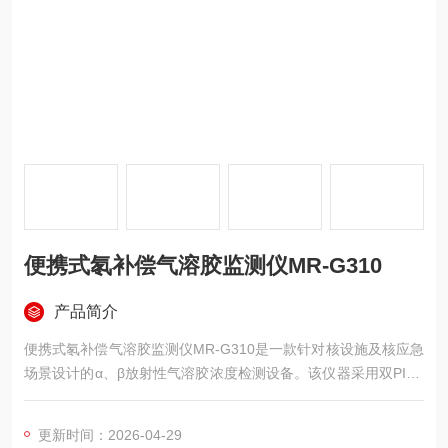
便携式氡补偿气溶胶监测仪MR-G310
产品简介
便携式氡补偿气溶胶监测仪MR-G310是一款针对核设施及核应急
场景设计的α、β放射性气溶胶浓度检测设备。该仪器采用双PIPS
固态探测器与峰值拟合算法，可有效消除氡钍及γ本底干扰，实现
人工与天然放射性的精准区分，为人员防护提供可靠数据依据。
更新时间：2026-04-29