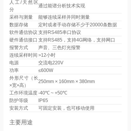
人工/天然区
通过能谱分析技术实现
分
采样与测量
能够连续采样并同时测量
数据存储
定时或者手动存储不少于20000条数据
软件通信协议
支持RS485串口协议
硬件通信接口
支持RS485，支持4G网络，支持网口
报警方式
声音、三色灯光报警
连续采样时间
>12小时
电源
交流电220V
功率
≤600W
外形尺寸（长
250mm × 160mm × 380mm
×宽×高）
工作环境温度
-40℃ ~ +50℃
防护等级
IP65
安装方式
可固定安装，也可移动使用
主要用途