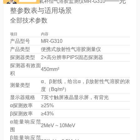
二、
——完
便携式氡补偿气溶胶监测仪MR-G310
整参数表与适用场景
全部技术参数
项目
内容
产品型号
MR-G310
产品类型
便携式放射性气溶胶测量仪
探测器类型
2×高分辨率PIPS固态探测器
探测器有效面
450mm²
积
α、β射线，给出α，β放射性气溶胶的浓
测量类型
度（Bq/m³）
显示器规格
7英寸触屏液晶显示屏，有背光
α探测效率
≥25%
β探测效率
≥43%
α能量响应范
2MeV ~ 10MeV
围
β能量响应范