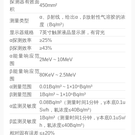
探测器有效面
450mm²
积
α、β射线，给出α，β放射性气溶胶的浓
测量类型
度（Bq/m³）
显示器规格
7英寸触屏液晶显示屏，有背光
α探测效率
≥25%
β探测效率
≥43%
α能量响应范
2MeV ~ 10MeV
围
β能量响应范
80KeV ~ 2.5MeV
围
α测量范围
0.01Bq/m³ ~ 1×10⁶Bq/m³
β测量范围
1Bq/m³ ~ 1×10⁶Bq/m³
0.08Bq/m³（测量时间1分钟，γ本底0.1u
α监测灵敏度
Sv/h，氡浓度≤40Bq/m³）
1Bq/m³（测量时间1分钟，γ本底0.1uSv/
β监测灵敏度
h，氡浓度≤40Bq/m³）
相对固有误差
≤±20%