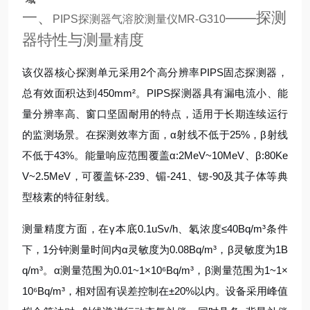
一、
——探测
PIPS探测器气溶胶测量仪MR-G310
器特性与测量精度
该仪器核心探测单元采用2个高分辨率PIPS固态探测器，
总有效面积达到450mm²。PIPS探测器具有漏电流小、能
量分辨率高、窗口坚固耐用的特点，适用于长期连续运行
的监测场景。在探测效率方面，α射线不低于25%，β射线
不低于43%。能量响应范围覆盖α:2MeV~10MeV、β:80Ke
V~2.5MeV，可覆盖钚-239、镅-241、锶-90及其子体等典
型核素的特征射线。
测量精度方面，在γ本底0.1uSv/h、氡浓度≤40Bq/m³条件
下，1分钟测量时间内α灵敏度为0.08Bq/m³，β灵敏度为1B
q/m³。α测量范围为0.01~1×10⁶Bq/m³，β测量范围为1~1×
10⁶Bq/m³，相对固有误差控制在±20%以内。设备采用峰值