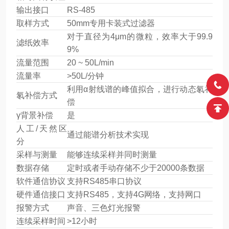
输出接口
RS-485
取样方式
50mm专用卡装式过滤器
对于直径为4μm的微粒，效率大于99.9
滤纸效率
9%
流量范围
20 ~ 50L/min
流量率
>50L/分钟
利用α射线谱的峰值拟合，进行动态氡补
氡补偿方式
偿
γ背景补偿
是
人工/天然区
通过能谱分析技术实现
分
采样与测量
能够连续采样并同时测量
数据存储
定时或者手动存储不少于20000条数据
软件通信协议
支持RS485串口协议
硬件通信接口
支持RS485，支持4G网络，支持网口
报警方式
声音、三色灯光报警
连续采样时间
>12小时