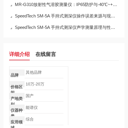
MR-G310放射性气溶胶测量仪：IP65防护与-40℃~+50℃宽温工作能力
SpeedTech SM-5A 手持式测深仪操作误差来源与现场应用技术规范
SpeedTech SM-5A 手持式测深仪声学测量原理与性能分析
详细介绍
在线留言
其他品牌
品牌
10万-20万
价格区
间
国产
产地类
别
能谱仪
仪器种
类
综合
应用领
域