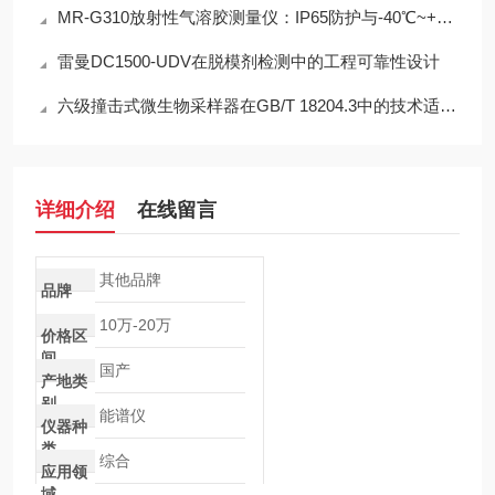
MR-G310放射性气溶胶测量仪：IP65防护与-40℃~+50℃宽温工作能力
雷曼DC1500-UDV在脱模剂检测中的工程可靠性设计
六级撞击式微生物采样器在GB/T 18204.3中的技术适配性分析
详细介绍
在线留言
其他品牌
品牌
10万-20万
价格区
间
国产
产地类
别
能谱仪
仪器种
类
综合
应用领
域