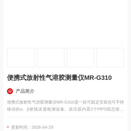
便携式放射性气溶胶测量仪MR-G310
产品简介
便携式放射性气溶胶测量仪MR-G310是一款可固定安装也可手持
移动的α、β射线浓度检测设备。该仪器内置2个PIPS固态探测
器，总有效面积450mm²，采用峰值拟合算法进行动态氡补偿，
连续采样时间超过12小时，适用于核电站、核设施及核污染地区
更新时间：2026-04-29
的现场监测任务。