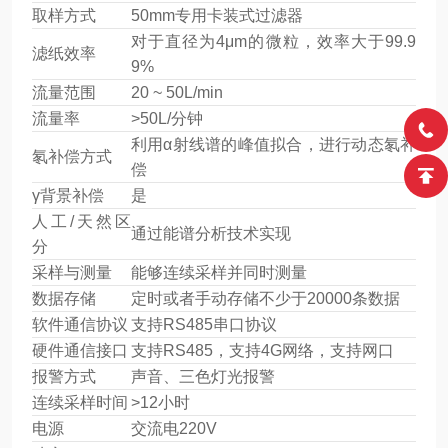
取样方式
50mm专用卡装式过滤器
对于直径为4μm的微粒，效率大于99.9
滤纸效率
9%
流量范围
20 ~ 50L/min
流量率
>50L/分钟
利用α射线谱的峰值拟合，进行动态氡补
氡补偿方式
偿
γ背景补偿
是
人工/天然区
通过能谱分析技术实现
分
采样与测量
能够连续采样并同时测量
数据存储
定时或者手动存储不少于20000条数据
软件通信协议
支持RS485串口协议
硬件通信接口
支持RS485，支持4G网络，支持网口
报警方式
声音、三色灯光报警
连续采样时间
>12小时
电源
交流电220V