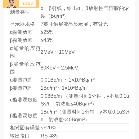
积
α、β射线，给出α，β放射性气溶胶的浓
测量类型
度（Bq/m³）
显示器规格
7英寸触屏液晶显示屏，有背光
α探测效率
≥25%
β探测效率
≥43%
α能量响应范
2MeV ~ 10MeV
围
β能量响应范
80KeV ~ 2.5MeV
围
α测量范围
0.01Bq/m³ ~ 1×10⁶Bq/m³
β测量范围
1Bq/m³ ~ 1×10⁶Bq/m³
0.08Bq/m³（测量时间1分钟，γ本底0.1u
α监测灵敏度
Sv/h，氡浓度≤40Bq/m³）
1Bq/m³（测量时间1分钟，γ本底0.1uSv/
β监测灵敏度
h，氡浓度≤40Bq/m³）
相对固有误差
≤±20%
输出接口
RS-485