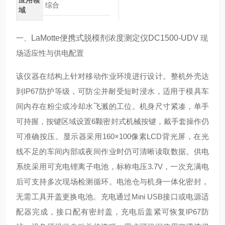
应用领
综合
域
一、
LaMotte便携式脱模剂浓度测定仪DC1500-UDV
现
场适应性与供电配置
该仪器在结构上针对移动作业环境进行设计。整机外壳达
到IP67防护等级，可防尘并耐受短时浸水，适用于模具车
间内存在粉尘或冷却水飞溅的工位。机身尺寸紧凑，单手
可持握，按键区域设置6颗密封式机械按键，戴手套操作仍
可准确按压。显示器采用160×100像素LCD背光屏，在光
线不足的车间内部或夜间作业时仍可清晰读取数据。供电
系统采用可充电锂离子电池，标称电压3.7V，一次充满电
后可支持多次现场检测循环。电池仓与机身一体化密封，
无需工具开盖更换电池。充电通过Mini USB接口或电源适
配器完成，接口配有密封盖，充电后盖紧可恢复IP67防