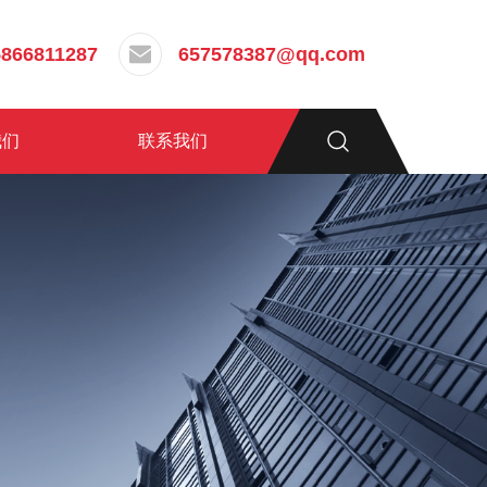
5866811287
657578387@qq.com
我们
联系我们