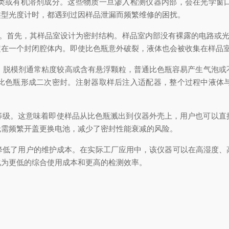
类或有机溶剂成分。这些物质一旦渗入检测仪器内部，会在光学窗
类型光度计时，都遇到过因样品泄漏而频繁维修的困扰。
指标之一。首先，其样品室设计为密封结构。样品室内部没有裸露的电路或
定在一个封闭腔体内。即使比色瓶意外破裂，液体也会被收集在样品
适配器。脱模剂通常粘度较高或含有悬浮颗粒，普通比色瓶容易产生气泡
比色瓶形成二次密封。注射器取样后注入适配器，整个过程中液体
防水防尘等级。这意味着即使样品从比色瓶溅出到仪器外壳上，用户也可以
无需频繁开盖更换电池，减少了密封性能衰减的风险。
计大幅降低了用户的维护成本。在实际工厂应用中，该仪器可以在高湿度
化为更低的综合使用成本和更高的检测效率。