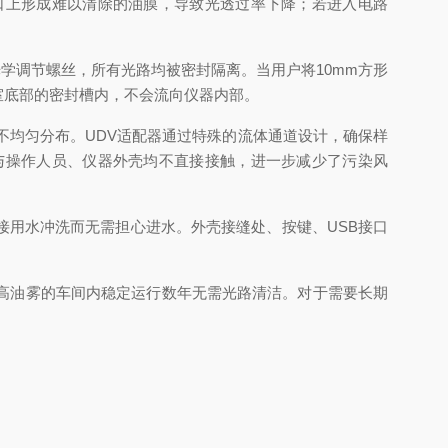
口上形成难以清除的油膜，导致光透过率下降；若进入电路
光学调节螺丝，所有光路均被密封隔离。当用户将10mm方形
室底部的密封槽内，不会流向仪器内部。
或不均匀分布。UDV适配器通过特殊的流体通道设计，确保样
与操作人员、仪器外壳均不直接接触，进一步减少了污染风
直接用水冲洗而无需担心进水。外壳接缝处、按键、USB接口
、高油雾的车间内稳定运行数年无需光路清洁。对于需要长期