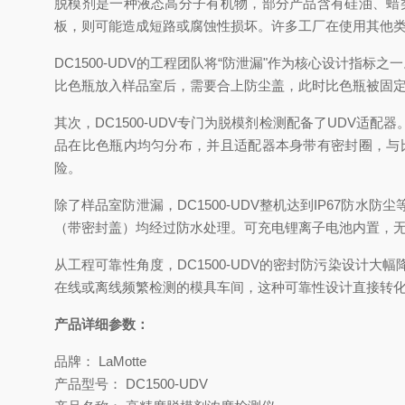
脱模剂是一种液态高分子有机物，部分产品含有硅油、蜡
板，则可能造成短路或腐蚀性损坏。许多工厂在使用其他
DC1500-UDV的工程团队将“防泄漏"作为核心设计
比色瓶放入样品室后，需要合上防尘盖，此时比色瓶被固
其次，DC1500-UDV专门为脱模剂检测配备了UDV
品在比色瓶内均匀分布，并且适配器本身带有密封圈，与
险。
除了样品室防泄漏，DC1500-UDV整机达到IP67
（带密封盖）均经过防水处理。可充电锂离子电池内置，
从工程可靠性角度，DC1500-UDV的密封防污染设
在线或离线频繁检测的模具车间，这种可靠性设计直接转
产品详细参数：
品牌： LaMotte
产品型号： DC1500-UDV