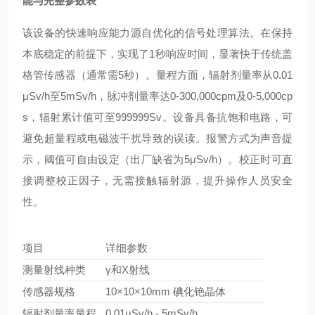
能与完整参数表
该设备的快速响应能力源自优化的信号处理算法。在保持
本底稳定的前提下，实现了1秒响应时间，显著快于传统盖
格管传感器（通常需5秒）。量程方面，辐射剂量率从0.01
μSv/h至5mSv/h，脉冲剂量率达0-300,000cpm及0-5,000cp
s，辐射累计值可至999999Sv。设备具备抗饱和电路，可
避免超量程或电磁波干扰导致的误读。报警方式为声音提
示，阈值可自由设定（出厂缺省为5μSv/h）。校正时可直
接调整校正因子，无需接触辐射源，提升操作人员安全
性。
项目
详细参数
测量射线种类
γ和X射线
传感器规格
10×10×10mm 碘化铯晶体
辐射剂量率量程
0.01μSv/h - 5mSv/h