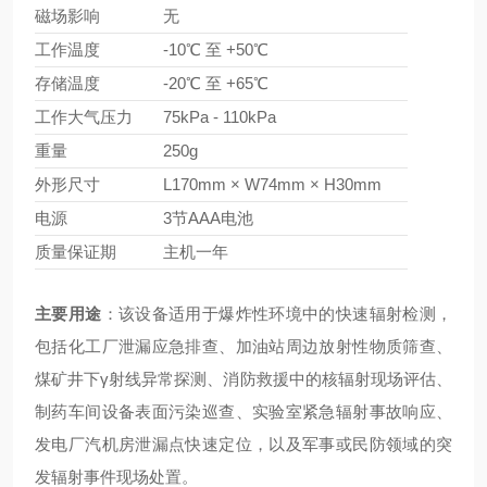
磁场影响
无
工作温度
-10℃ 至 +50℃
存储温度
-20℃ 至 +65℃
工作大气压力
75kPa - 110kPa
重量
250g
外形尺寸
L170mm × W74mm × H30mm
电源
3节AAA电池
质量保证期
主机一年
主要用途
：该设备适用于爆炸性环境中的快速辐射检测，
包括化工厂泄漏应急排查、加油站周边放射性物质筛查、
煤矿井下γ射线异常探测、消防救援中的核辐射现场评估、
制药车间设备表面污染巡查、实验室紧急辐射事故响应、
发电厂汽机房泄漏点快速定位，以及军事或民防领域的突
发辐射事件现场处置。