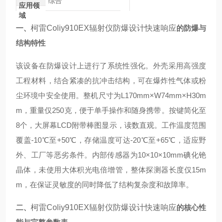
综合
应用领
域
一、
柯雷Coliy910EX辐射仪防爆设计快速响应
的防爆与
结构特性
该设备在防爆设计上进行了系统性强化。外壳采用高强度
工程材料，结合紧凑的抗冲击结构，可在爆炸性气体或粉
尘环境中安全使用。整机尺寸为L170mm×W74mm×H30m
m，重量仅250克，便于单手操作和随身携带。按键简化至
8个，大屏幕LCD附带棒图显示，读数直观。工作温度范围
覆盖-10℃至+50℃，存储温度可达-20℃至+65℃，适应野
外、工厂等恶劣条件。内部传感器为10×10×10mm碘化铯
晶体，未使用大体积光电倍增管，整体探测器长度仅15m
m，在保证灵敏度的同时降低了结构复杂度和故障率。
二、
柯雷Coliy910EX辐射仪防爆设计快速响应
的核心性