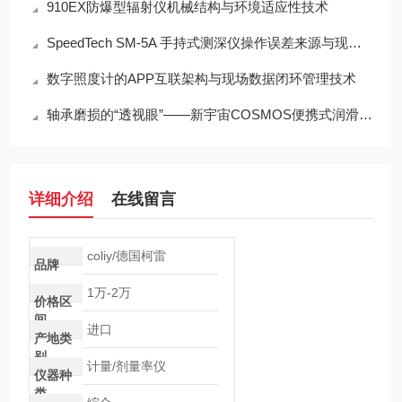
910EX防爆型辐射仪机械结构与环境适应性技术
SpeedTech SM-5A 手持式测深仪操作误差来源与现场应用技术规范
数字照度计的APP互联架构与现场数据闭环管理技术
轴承磨损的“透视眼”——新宇宙COSMOS便携式润滑脂铁粉浓度计SDM-72
详细介绍
在线留言
coliy/德国柯雷
品牌
1万-2万
价格区
间
进口
产地类
别
计量/剂量率仪
仪器种
类