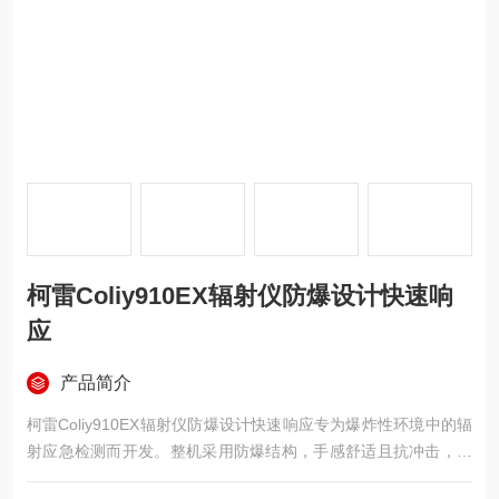
柯雷Coliy910EX辐射仪防爆设计快速响
应
产品简介
柯雷Coliy910EX辐射仪防爆设计快速响应专为爆炸性环境中的辐
射应急检测而开发。整机采用防爆结构，手感舒适且抗冲击，响
应时间仅需1秒，可迅速定位X、γ射线异常。设备量程覆盖0.01μ