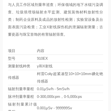
与人员工作区域剂量率巡查；环保领域的地下水镭污染调
查、垃圾填埋场辐射水平监测、建筑装饰材料放射性分
类；制药企业原料及成品的放射性检测；实验室设备及台
面表面污染检查；工业X射线探伤机的泄漏辐射测量；古
董瓷器与珠宝首饰的有害辐射筛查。
项目
内容
型号
910EX
测量射线种类
γ和X射线
柯雷Coliy超紧凑型10×10×10mm碘化铯
传感器
传感器
辐射剂量率量程
0.01μSv/h - 5mSv/h
脉冲剂量率量程
0-300,000cpm，0-5,000cps
辐射剂量累计值
0.001μSv - 999999Sv