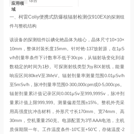
综合
应用领
域
一、
柯雷Coliy便携式防爆核辐射检测仪910EX
的探测组
件与整机结构
该设备的探测组件以碘化铯晶体为核心，晶体尺寸10×10×
10mm，整体封装长度15mm。针对铯-137放射源，在1μS
v/h剂量率条件下计数率不低于30cps，从辐射场变化到读
数稳定的时间为1秒。可探测射线类型为γ和X射线，能量
响应区间80keV至3MeV。辐射剂量率测量范围0.01μSv/h
至5mSv/h，脉冲剂量率范围0-300,000cpm或0-5,000cps。
辐射剂量累计值记录区间0.001μSv至999,999Sv，脉冲剂
量累计值上限999,999。测量偏差范围±15%。整机外壳采
用高强度抗冲击材料，外形尺寸长170mm、宽74mm、高
30mm，空机重量250克。电源配置为3节AAA电池，主机
质保期限一年。工作温度条件-10℃至+50℃，存储温度-2