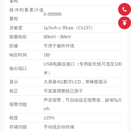
量程
脉冲剂量累计值
0-999999
量程
灵敏度
1μSv/h ≥ 30cps（Cs137）
能量响应
80keV - 3MeV
防爆
可用于爆炸环境
响应时间
1秒
USB电脑连接口（专用延长线可选至100
输出端口
米）
显示
大屏幕4位数字LCD，带棒图显示
校正
可直接调整校正因子
声音报警，可自由设定报警值，缺省5μS
报警功能
v/h
精度
±15%
存储功能
手动或自动存储