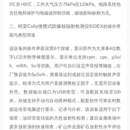
0℃至+65℃，工作大气压力75kPa至110kPa。电路系统包
含抗饱和保护与电磁波抑制功能，磁场影响标称为无。
二、
柯雷Coliy便携式防爆核辐射检测仪910EX
的操作界
面与典型用途
该设备的操作界面设置8个按键，显示部件为大屏幕4位数
字LCD并附带棒图显示。显示单位支持cpm、cps、μSv/
h、mR/h、Sv等切换。用户可自行设定声音报警阈值，出
厂预设值为5μSv/h，测量值达到或超过设定值时触发声音
提示。校准方式为用户直接调整校正因子，无需开启设备
外壳。数据输出端口为USB类型，可选配延长线至100
米。存储支持手动与自动两种模式，配套软件可将实时数
据远传至电脑进行显示、记录与分析。该设备适用于以下
场景：油田管道结垢的天然放射性检测；废旧金属堆场中
废弃放射源的快速筛查；矿山作业面矿石放射性水平评估