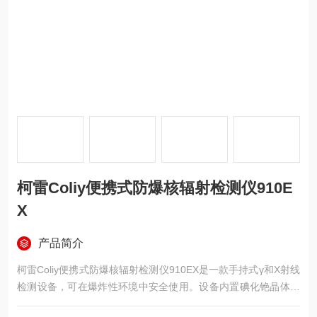
柯雷Coliy便携式防爆核辐射检测仪910E
X
产品简介
柯雷Coliy便携式防爆核辐射检测仪910EX是一款手持式γ和X射线
检测设备，可在爆炸性环境中安全使用。设备内置碘化铯晶体探
测单元，响应时间1秒，灵敏度达到常规盖格管的10倍。支持剂