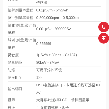
传感器
辐射剂量率量程
0.01μSv/h - 5mSv/h
脉冲剂量率量程
0-300,000cpm，0-5,000cps
辐射剂量累计值
0.001μSv - 999999Sv
量程
脉冲剂量累计值
0-999999
量程
灵敏度
1μSv/h ≥ 30cps（Cs137）
能量响应
80keV - 3MeV
防爆
可用于爆炸环境
响应时间
1秒
USB电脑连接口（专用延长线可选至100
输出端口
米）
显示
大屏幕4位数字LCD，带棒图显示
校正
可直接调整校正因子