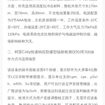
方面，外壳选用高强度抗冲击材料，整机外形尺寸长170m
m、宽74mm、高30mm，不含电池重量250克。电源配置
为3节AAA电池，主机质保期限一年。工作温度条件-10℃
至+50℃，存储温度-20℃至+65℃，工作大气压力75kPa至
110kPa。电路系统包含抗饱和保护与电磁波抑制功能，磁
场影响标称为无。
二、
柯雷Coliy快速响应防爆型辐射检测仪910EX
的操
作方式与适用场景
该设备的操作面板设置8个按键，显示部件为大屏幕4位数
字LCD并附带棒图显示。显示单位支持cpm、cps、μSv/
h、mR/h、Sv等切换。用户可自行设定声音报警阈值，出
厂预设值为5μSv/h，测量值达到或超过设定值时触发声音
提示。校准方式为用户直接调整校正因子，无需开启设备
外壳。数据输出端口为USB类型，可选配延长线至100