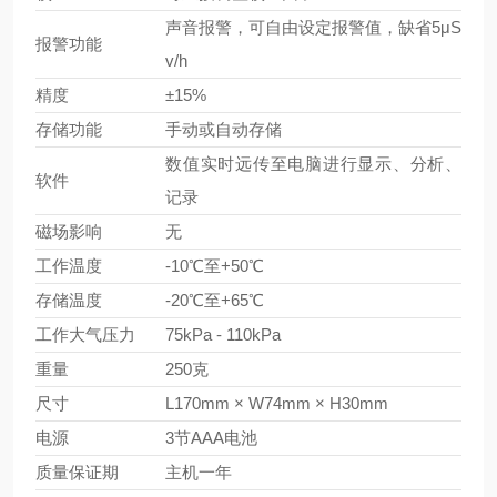
声音报警，可自由设定报警值，缺省5μS
报警功能
v/h
精度
±15%
存储功能
手动或自动存储
数值实时远传至电脑进行显示、分析、
软件
记录
磁场影响
无
工作温度
-10℃至+50℃
存储温度
-20℃至+65℃
工作大气压力
75kPa - 110kPa
重量
250克
尺寸
L170mm × W74mm × H30mm
电源
3节AAA电池
质量保证期
主机一年