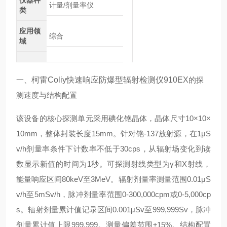
仪器种
计量/剂量率仪
类
应用领
综合
域
一、
柯雷Coliy快速响应防爆型辐射检测仪910EX
的探
测速度与结构配置
该设备的核心探测单元采用碘化铯晶体，晶体尺寸10×10×
10mm，整体封装长度15mm。针对铯-137放射源，在1μS
v/h剂量率条件下计数率不低于30cps，从辐射场变化到读
数显示新值的时间为1秒。可探测射线类型为γ和X射线，
能量响应区间80keV至3MeV。辐射剂量率测量范围0.01μS
v/h至5mSv/h，脉冲剂量率范围0-300,000cpm或0-5,000cp
s。辐射剂量累计值记录区间0.001μSv至999,999Sv，脉冲
剂量累计值上限999,999。测量偏差范围±15%。结构配置