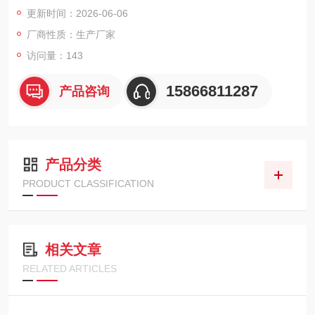
常规盖格管的10倍。支持剂量率测量、累计值记录、声音报警、
更新时间：2026-06-06
USB数据导出及电脑端分析，整机重量250克，由3节AAA电池供
厂商性质：生产厂家
电。
访问量：143
15866811287
产品咨询
产品分类
PRODUCT CLASSIFICATION
相关文章
RELATED ARTICLES