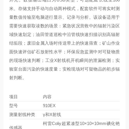
米。存储支持手动与自动两种模式，配套软件可将实时测
量数值传输至电脑进行显示、记录与分析。该设备适用于
需要快速获取读数的场景：紧急状况营救中的辐射污染区
域快速划定；油田管道巡检中沿管线快速扫描识别高辐射
结垢段；废旧金属入场时传送带上的快速筛查；矿山作业
面快速评估矿石放射性水平；环保应急监测中对可疑物质
的现场快速判断；工业X射线机开机瞬间的泄漏检测；实
验室台面污染的快速度量；安检现场对可疑物品的初步辐
射判断。
项目
内容
型号
910EX
测量射线种类
γ和X射线
柯雷Coliy超紧凑型10×10×10mm碘化铯
传感器