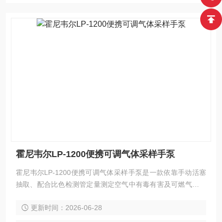
霍尼韦尔LP-1200便携可调气体采样手泵
霍尼韦尔LP-1200便携可调气体采样手泵是一款依靠手动活塞
抽取、配合比色检测管定量测定空气中有毒有害及可燃气体浓
度的现场采样器具。整机轻巧，单手即可握持操作，手柄旋转
更新时间：2026-06-28
可在50mL与100mL两档间灵活调节吸气量，适配不同检测管
的标定需求。锥型橡胶接口可紧密连接多种管径的检测管，入