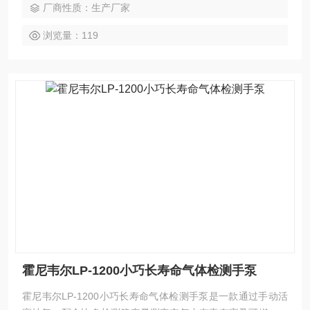
厂商性质：生产厂家
口处过滤器有效阻隔玻璃碎屑与环境粉尘，保护内部密封系统
不受磨损。泵体侧面集成切管卡槽，无需借助外部工具即可折
浏览量：119
断检测管两
霍尼韦尔LP-1200小巧长寿命气体检测手泵
霍尼韦尔LP-1200小巧长寿命气体检测手泵是一款通过手动活