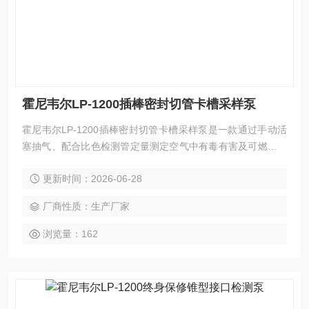
霍尼韦尔LP-1200插棒密封切管卡槽采样泵
霍尼韦尔LP-1200插棒密封切管卡槽采样泵是一款通过手动活
塞抽气、配合比色检测管定量测定空气中有毒有害及可燃气体
浓度的现场采样器具。其插棒式密封圈与真空筒壁紧密配合，
更新时间：2026-06-28
构成低泄漏率的抽气腔体，确保每次吸气量的重复性。泵体侧
面集成切管卡槽，现场即可将检测管两端精准折断，无需另寻
厂商性质：生产厂家
辅助工具。手柄旋转可在50mL与100mL两档间选择吸气量，
锥型橡胶接口兼容多种管径检测管，入口过滤器拦截粉尘与碎
浏览量：162
屑，保护内