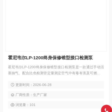
霍尼韦尔LP-1200终身保修锥型接口检测泵
霍尼韦尔LP-1200终身保修锥型接口检测泵是一款通过手动活
塞抽气、配合比色检测管定量测定空气中有毒有害及可燃气体
浓度的现场采样器具。其锥型橡胶接口利用弹性形变紧密包裹
更新时间：2026-06-28
检测管前端，可适配多种管径规格，无需转接头即可实现快速
密封连接。手柄旋转可在50mL与100mL两档间灵活选择吸气
厂商性质：生产厂家
量，以匹配不同检测管的进气需求。入口处过滤器有效拦截玻
璃碎屑与粉尘，保护内部气密组件不受磨损。泵体集成切管卡
浏览量：101
槽，现场即