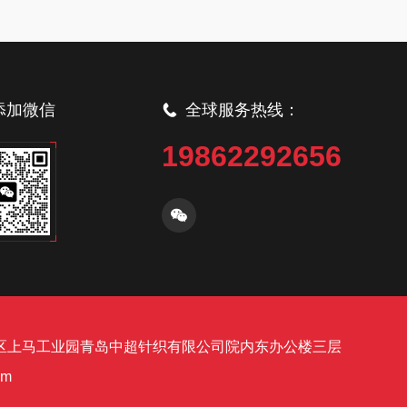
添加微信
全球服务热线：
19862292656
区上马工业园青岛中超针织有限公司院内东办公楼三层
om