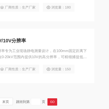
V至200kV范围的静电，并带有读数保持功能，便于现
测量稳定，自动关机设计延长电池使用时间，适合工业
厂商性质：生产厂家
浏览量：180
kV/10V分辨率
V/10V分辨率专为工业现场静电测量设计，在100mm固定距离下
-20kV范围内提供10V的高分辨率，可精细捕捉低静
过20kV后转为100V分辨率，最高测量200kV。具备
关机及低电压提示，外壳采用阳极氧化铝与不锈钢感应
厂商性质：生产厂家
浏览量：150
末页
跳转到第
页