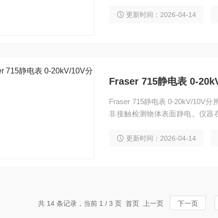
具备自动量程切换功能，可测量0
场记录。其低漂移特性确保短时
更新时间：2026-04-14
环境中的静电排查与日常监测。
Fraser 715静电表 0-20
Fraser 715静电表 0-20k
非接触检测物体表面静电。仪器在0
电水平变化。自动量程切换功能在超
读数保持、一键归零、60秒自动
更新时间：2026-04-14
板，确保测量稳定可靠。
共 14 条记录，当前 1 / 3 页 首页 上一页
下一页