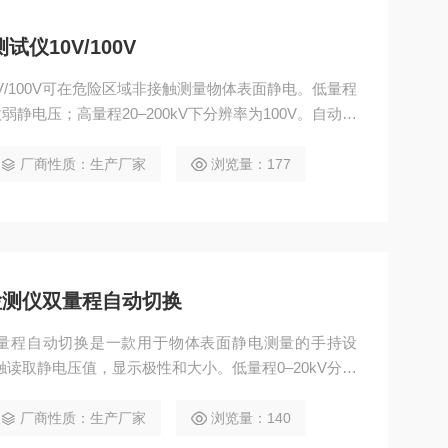
测试仪10V/100V
试仪10V/100V可在危险区域非接触测量物体表面静电。低量程
微弱静电压；高量程20–200kV下分辨率为100V。自动识
量距离，具备读数保持、自动关机及低电压提示功能。
厂商性质：生产厂家
浏览量：177
静电检测仪双量程自动切换
检测仪双量程自动切换是一款用于物体表面静电测量的手持设
触读取静电压值，显示极性和大小。低量程0–20kV分辨
辨率100V，由仪表自动判断并切换，无需手动设定。
厂商性质：生产厂家
浏览量：140