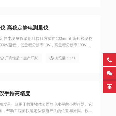
检测仪 高稳定静电测量仪
 高稳定静电测量仪采用非接触方式在100mm距离处检测物
00kV量程，低量程分辨率10V，高量程分辨率100V。1
定可靠，适合需要重复测量和长期监测的静电分析场景。
厂商性质：生产厂家
浏览量：171
测试仪手持高精度
仪手持高精度是一款用于检测物体表面静电水平的小型仪器。它
电压，帮助工程师快速定位静电产生的位置与原因。仪器