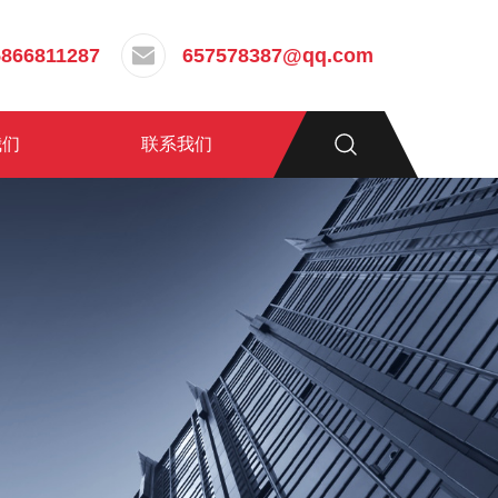
5866811287
657578387@qq.com
我们
联系我们