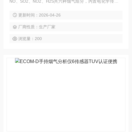
NO、SO2、NO2、H2S共六种烟气组分，内置电化学传感器
阵列。搭配NiCrNi热电偶测量烟温，量程0-500℃，并支持差
更新时间：2026-04-26
压与流速扩展。主机内置冷凝水捕集器与精细尘过滤结构，配
备2GB数据存储卡及USB接口，可选红外传感器用于CO2或Cx
厂商性质：生产厂家
Hy检测。
浏览量：200