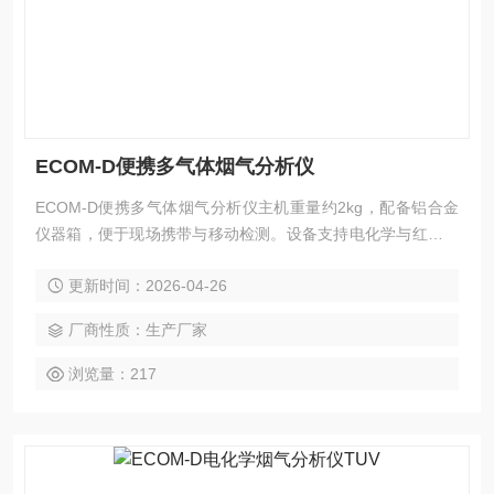
ECOM-D便携多气体烟气分析仪
ECOM-D便携多气体烟气分析仪主机重量约2kg，配备铝合金
仪器箱，便于现场携带与移动检测。设备支持电化学与红外传
感器混合配置，最多可安装6个气体传感器，同时测量O2、C
更新时间：2026-04-26
O、NO、SO2、NO2、CO2或CxHy等组分。内置锂电池供
电，可选蓝牙、WiFi及内置打印功能。
厂商性质：生产厂家
浏览量：217