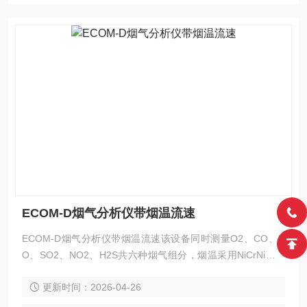
ECOM-D烟气分析仪带烟温流速
ECOM-D烟气分析仪带烟温流速该设备同时测量O2、CO、N
O、SO2、NO2、H2S共六种烟气组分，烟温采用NiCrNi热电
偶量程0-500℃，流速通过差压与皮托管计算量程0-50 m/s。
更新时间：2026-04-26
主机内置冷凝水捕集器与精细尘过滤器，配备MMC 2GB数据
存储卡、USB接口及可选蓝牙/WiFi传输，支持燃烧效率、排烟