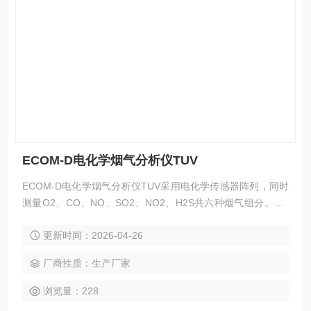
ECOM-D电化学烟气分析仪TUV
ECOM-D电化学烟气分析仪TUV采用电化学传感器阵列，同时
测量O2、CO、NO、SO2、NO2、H2S共六种烟气组分。CO
提供0-4000ppm与0-10000ppm双量程切换，H2S可选配CH4
更新时间：2026-04-26
过滤器消除交叉干扰。整机通过德国TUV认证，符合DIN EN 5
0379-1&2标准，开机校准60秒，内置冷凝水捕集器与精细尘
厂商性质：生产厂家
过滤器。
浏览量：228