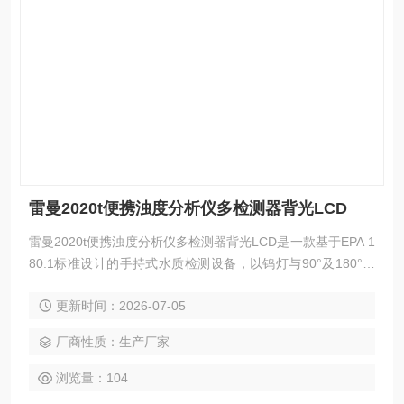
雷曼2020t便携浊度分析仪多检测器背光LCD
雷曼2020t便携浊度分析仪多检测器背光LCD是一款基于EPA 1
80.1标准设计的手持式水质检测设备，以钨灯与90°及180°双
光电二极管构成多检测器比值光学系统，有效消除色度干扰与
更新时间：2026-07-05
杂散光影响。大尺寸背光液晶屏配合六行信息显示，在强光及
暗场环境下均可清晰读取数据，为现场浊度分析提供直观高效
厂商性质：生产厂家
的人机交互体验。
浏览量：104