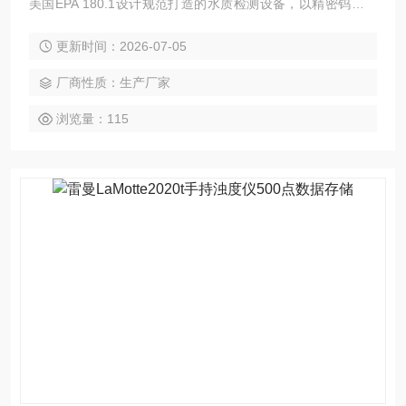
美国EPA 180.1设计规范打造的水质检测设备，以精密钨灯为
光源配合双角度检测器实现比值光学测量，有效消除样品色度
更新时间：2026-07-05
与杂散光干扰。IP67防水机身与自动量程切换技术，使其在饮
用水、工业水处理及环境监测领域均能提供稳定可靠的检测性
厂商性质：生产厂家
能。
浏览量：115