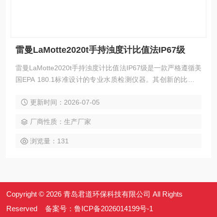
雷曼LaMotte2020t手持浊度计比值法IP67级
雷曼LaMotte2020t手持浊度计比值法IP67级是一款严格遵循美
国EPA 180.1标准设计的专业水质检测仪器。其创新的比值光
学配置与双角度检测器协同工作，有效消除色度干扰和杂散光
更新时间：2026-07-05
影响，在饮用水、工业水处理及环境监测领域提供从0.05NTU
至2000AU宽动态范围的精准测量。钨灯光源、自动量程切
厂商性质：生产厂家
换、七种操作语言及500组数据存储功能，配合IP67级防水机
身与锂电供电，无论实验室台面还是野外现
浏览量：131
Copyright © 2026 青岛君道环保科技有限公司 All Rights
Reserved 备案号：
鲁ICP备2026014199号-1