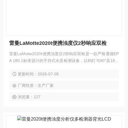
雷曼LaMotte2020t便携浊度仪2秒响应双检
雷曼LaMotte2020t便携浊度仪2秒响应双检是一款严格遵循EP
A 180.1标准设计的手持式水质检测设备，以钨灯与90°及180°
双光电二极管构成比值光学系统，硬件级双通道同步采集有效
更新时间：2026-07-05
抵消色度干扰与光源波动。整机电气响应时间不足2秒，配合
自动量程切换与IP67防水机身，为现场快速筛查提供高效可靠
厂商性质：生产厂家
的检测体验。
浏览量：127