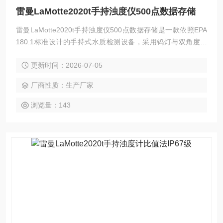
雷曼LaMotte2020t手持浊度仪500点数据存储
雷曼LaMotte2020t手持浊度仪500点数据存储是一款依照EPA
180.1标准设计的手持式水质检测设备，采用钨灯与双角度光
电二极管构建比值光学系统，有效抑制色度干扰与杂散光，确
更新时间：2026-07-05
保低浊度样品的高分辨测量。IP67防水机身、自动量程切换与
多语言菜单配合大容量存储，为现场连续监测提供完整的数据
厂商性质：生产厂家
追溯能力。
浏览量：143