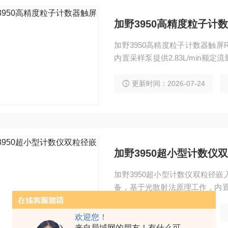
加野3950高精度粒子计数
加野3950高精度粒子计数器触屏
内置采样泵提供2.83L/min额定
寸彩色液晶触摸屏与RS485串行通讯
00条CSV格式记录，适用于洁
更新时间：2026-07-24
测。
加野3950超小型计数仪
加野3950超小型计数仪双粒径
备，基于光散射法原理工作，内置采样泵
μm两个粒径通道的颗粒浓度数据。配
口，可存储10,000条CSV格
更新时间：2026-07-24
欢迎您！
控场景。
来自局域网的朋友！有什么可