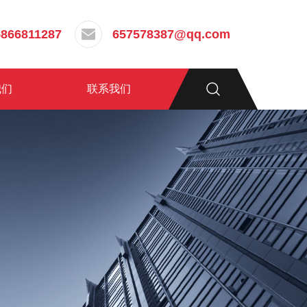
5866811287
657578387@qq.com
我们
联系我们