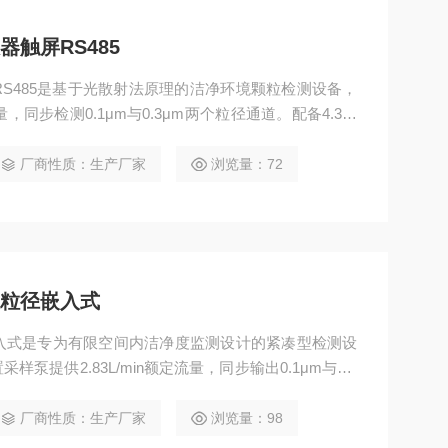
器触屏RS485
RS485是基于光散射法原理的洁净环境颗粒检测设备，
流量，同步检测0.1μm与0.3μm两个粒径通道。配备4.3英
接口，同时集成Ethernet及USB双接口，可存储10,0
净室分级管理、半导体设备配套及高清洁度区域在线监
厂商性质：生产厂家
浏览量：72
双粒径嵌入式
嵌入式是专为有限空间内洁净度监测设计的紧凑型检测设
提供2.83L/min额定流量，同步输出0.1μm与0.3
备4.3英寸彩色触摸屏、RS485及Ethernet通讯接
式记录，主要面向半导体设备机台内部安装与洁净室定点监
厂商性质：生产厂家
浏览量：98