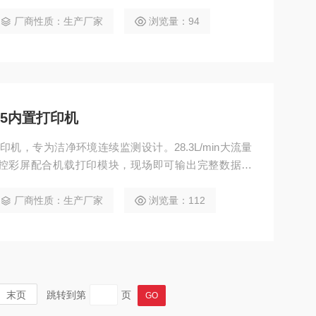
摸屏，支持RS485、Ethernet及USB多通讯接口，
录，适用于半导体设备嵌入、洁净室管理等场景。
厂商性质：生产厂家
浏览量：94
05内置打印机
打印机，专为洁净环境连续监测设计。28.3L/min大流量
控彩屏配合机载打印模块，现场即可输出完整数据报
0,000组数据存储，适合制药、电子、医院等场所的日
厂商性质：生产厂家
浏览量：112
末页
跳转到第
页