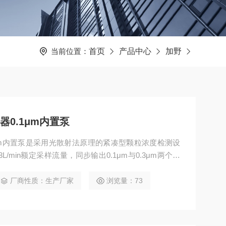
当前位置：
首页
产品中心
加野
器0.1μm内置泵
1μm内置泵是采用光散射法原理的紧凑型颗粒浓度检测设
/min额定采样流量，同步输出0.1μm与0.3μm两个粒
色触摸屏，集成RS485、Ethernet及USB多通讯接
式记录，适用于半导体设备机台嵌入、洁净室分级管理及高
厂商性质：生产厂家
浏览量：73