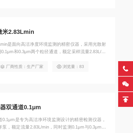
米2.83Lmin
.83Lmin是面向高洁净度环境监测的精密仪器，采用光散射
μm和0.3μm两个粒径通道，额定采样流量2.83L/mi
RS485、Ethernet、USB多通讯接口，可存储10,0
于半导体制造设备嵌入、洁净室分级管理及高清洁度区域
厂商性质：生产厂家
浏览量：83
器双通道0.1μm
道0.1μm是专为高洁净环境监测设计的精密检测仪器，
定流量2.83L/min，同时监测0.1μm与0.3μm两