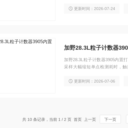
个粒径档位。设备配备4.3英寸彩色触
可保存10,000条CSV格式记
更新时间：2026-07-24
加野28.3L粒子计数器39
加野28.3L粒子计数器3905内置
采样大幅缩短单点检测耗时，触
告。支持六通道粒径同步测量与1
常巡检与合规验证。
更新时间：2026-07-06
共 10 条记录，当前 1 / 2 页 首页 上一页
下一页