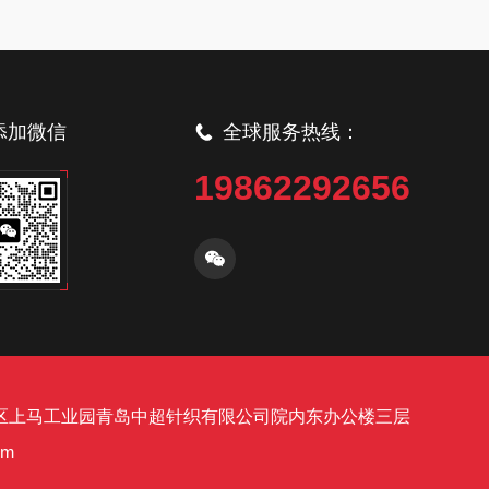
添加微信
全球服务热线：
19862292656
区上马工业园青岛中超针织有限公司院内东办公楼三层
om