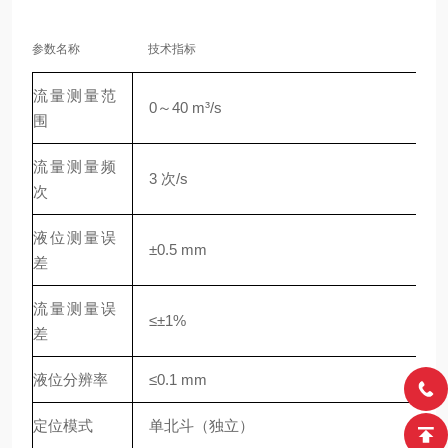
参数名称
技术指标
流量测量范
0～40 m³/s
围
流量测量频
3 次/s
次
液位测量误
±0.5 mm
差
流量测量误
≤±1%
差
液位分辨率
≤0.1 mm
定位模式
单北斗（独立）