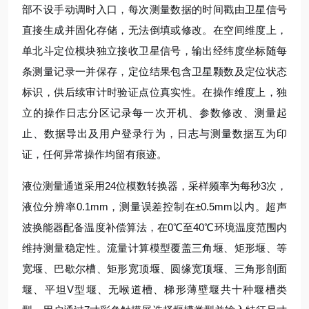
部不设手动调时入口，每次测量数据的时间戳由卫星信号
直接生成并固化存储，无法倒填或修改。在空间维度上，
单北斗定位模块独立接收卫星信号，输出经纬度坐标随每
条测量记录一并保存，定位结果包含卫星颗数及定位状态
标识，供后续审计时验证点位真实性。在操作维度上，独
立的操作日志分区记录每一次开机、参数修改、测量起
止、数据导出及用户登录行为，日志与测量数据互为印
证，任何异常操作均留有痕迹。
液位测量通道采用24位模数转换器，采样频率为每秒3次，
液位分辨率0.1mm，测量误差控制在±0.5mm以内。超声
波换能器配备温度补偿算法，在0℃至40℃环境温度范围内
维持测量稳定性。流量计算模型覆盖三角堰、矩形堰、等
宽堰、巴歇尔槽、矩形宽顶堰、圆缘宽顶堰、三角形剖面
堰、平坦V型堰、无喉道槽、梯形薄壁堰共十种堰槽类