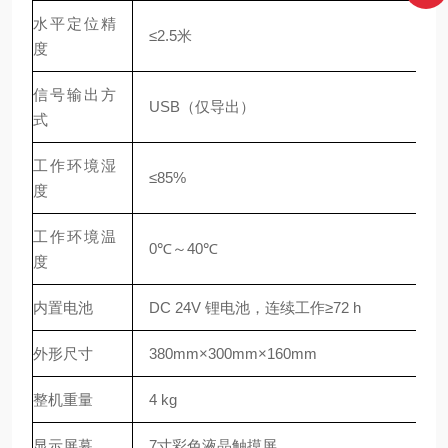
水平定位精
≤2.5米
度
信号输出方
USB（仅导出）
式
工作环境湿
≤85%
度
工作环境温
0℃～40℃
度
内置电池
DC 24V 锂电池，连续工作≥72 h
外形尺寸
380mm×300mm×160mm
整机重量
4 kg
显示屏幕
7寸彩色液晶触摸屏