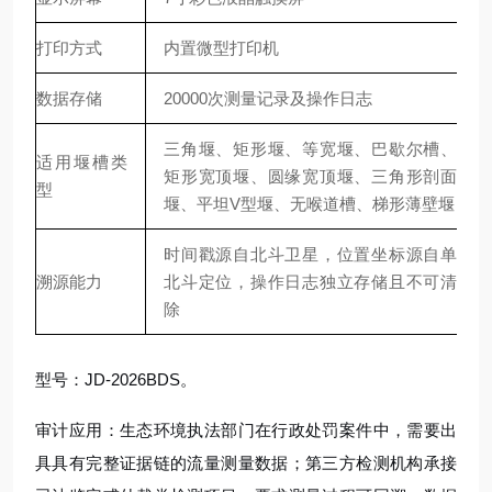
打印方式
内置微型打印机
数据存储
20000次测量记录及操作日志
三角堰、矩形堰、等宽堰、巴歇尔槽、
适用堰槽类
矩形宽顶堰、圆缘宽顶堰、三角形剖面
型
堰、平坦V型堰、无喉道槽、梯形薄壁堰
时间戳源自北斗卫星，位置坐标源自单
溯源能力
北斗定位，操作日志独立存储且不可清
除
型号：JD-2026BDS。
审计应用：生态环境执法部门在行政处罚案件中，需要出
具具有完整证据链的流量测量数据；第三方检测机构承接