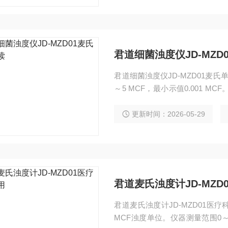
君道细菌浊度仪JD-MZD
君道细菌浊度仪JD-MZD01麦
～5 MCF，最小示值0.001 
误差±5%F.S，重复性≤0.5%，
疗卫生、生物制品、检疫及科研
更新时间：2026-05-29
君道麦氏浊度计JD-MZD
君道麦氏浊度计JD-MZD01医
MCF浊度单位。仪器测量范围0～5 