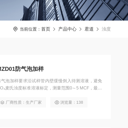
当前位置：
首页
产品中心
君道
浊度
ZD01防气泡加样
01防气泡加样要求沿试样管内壁缓慢倒入待测溶液，避免
O₄麦氏浊度标准溶液标定，测量范围0～5 MCF，最小
.S，重复性≤0.5%，零点漂移±0.5%F.S，标配10支试样
厂商性质：生产厂家
浏览量：138