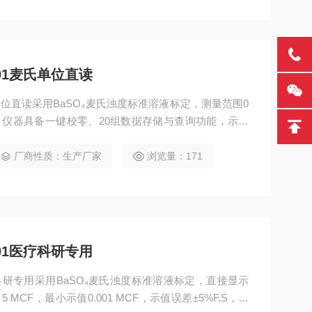
01麦氏单位直读
氏单位直读采用BaSO₄麦氏浊度标准溶液标定，测量范围0
MCF。仪器具备一键校零、20组数据存储与查询功能，示值
零点漂移±0.5%F.S。标配10支试样管及遮光盖，适用于医
机构的细菌悬液浓度测定。
厂商性质：生产厂家
浏览量：171
01医疗科研专用
疗科研专用采用BaSO₄麦氏浊度标准溶液标定，直接显示
MCF，最小示值0.001 MCF，示值误差±5%F.S，重