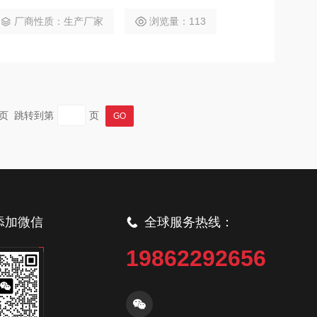
F.S。具备一键校零、数据存储（20组）与查询功能，标配1
院检验科、生物制品企业及科研机构的细菌悬液浊度测
厂商性质：生产厂家
浏览量：113
 末页 跳转到第
页
添加微信
全球服务热线：
19862292656