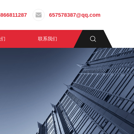
5866811287
657578387@qq.com
我们
联系我们