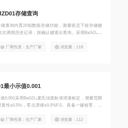
ZD01存储查询
1存储查询内置20组数据存储功能，测量状态下按存储键
依次调阅历史记录，按确认键退出查询。采用BaSO₄麦
MCF，最小示值0.001 MCF，示值误差±5%F.S，重
遮光盖。
厂商性质：生产厂家
浏览量：118
1最小示值0.001
示值0.001采用BaSO₄麦氏浊度标准溶液标定，测量范围
重复性≤0.5%，零点漂移±0.5%F.S。具备一键校零、20
支试样管及遮光盖，适用于医疗卫生、生物制品、检疫
。
厂商性质：生产厂家
浏览量：112