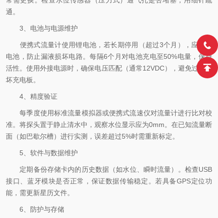
常需更换。检查水位传感器（压力式）通气孔是否堵塞，用细针疏
通。
3、电池与电源维护
便携式流量计使用锂电池，若长期停用（超过3个月），应取出
电池，防止漏液损坏电路。每隔6个月对电池充电至50%电量，保持
活性。使用外接电源时，确保电压匹配（通常12VDC），避免过压损
坏充电板。
4、精度验证
每季度使用标准流量模拟器或便携式流速仪对流量计进行比对校
准。将探头置于静止清水中，观察水位显示应为0mm。在已知流量断
面（如巴歇尔槽）进行实测，误差超过5%时需重新标定。
5、软件与数据维护
定期备份存储卡内的历史数据（如水位、瞬时流量）。检查USB
接口、蓝牙模块是否正常，保证数据传输稳定。若具备GPS定位功
能，需更新星历文件。
6、防护与存储