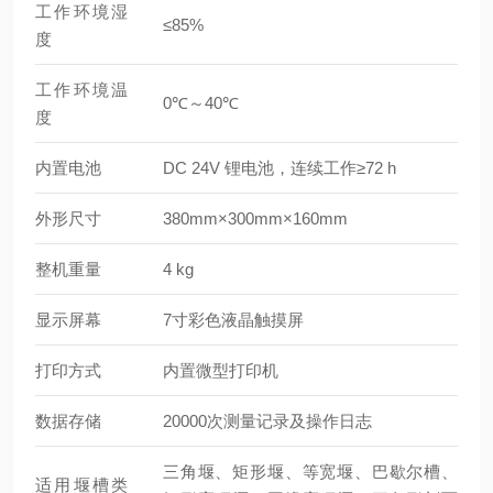
工作环境湿
≤85%
度
工作环境温
0℃～40℃
度
内置电池
DC 24V 锂电池，连续工作≥72 h
外形尺寸
380mm×300mm×160mm
整机重量
4 kg
显示屏幕
7寸彩色液晶触摸屏
打印方式
内置微型打印机
数据存储
20000次测量记录及操作日志
三角堰、矩形堰、等宽堰、巴歇尔槽、
适用堰槽类