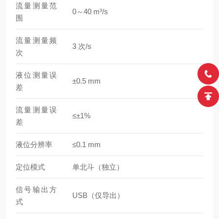
流量测量范
0～40 m³/s
围
流量测量频
3 次/s
次
液位测量误
±0.5 mm
差
流量测量误
≤±1%
差
液位分辨率
≤0.1 mm
定位模式
单北斗（独立）
信号输出方
USB（仅导出）
式