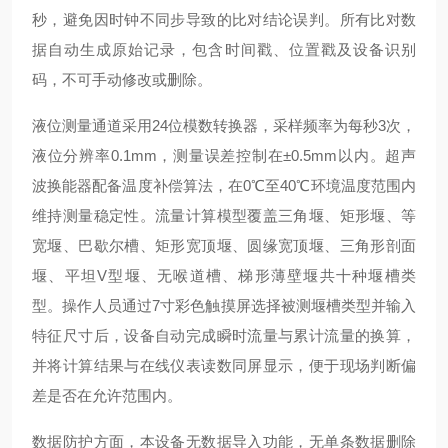
秒，避免因时钟不同步导致的比对结论误判。所有比对数
据自动生成原始记录，包含时间戳、位置戳及设备识别
码，不可手动修改或删除。
液位测量通道采用24位模数转换器，采样频率为每秒3次，
液位分辨率0.1mm，测量误差控制在±0.5mm以内。超声
波换能器配备温度补偿算法，在0℃至40℃环境温度范围内
维持测量稳定性。流量计算模型覆盖三角堰、矩形堰、等
宽堰、巴歇尔槽、矩形宽顶堰、圆缘宽顶堰、三角形剖面
堰、平坦V型堰、无喉道槽、梯形薄壁堰共十种堰槽类
型。操作人员通过7寸彩色触摸屏选择被测堰槽类型并输入
特征尺寸后，设备自动完成瞬时流量与累计流量的换算，
并将计算结果与在线仪表读数同屏显示，便于现场判断偏
差是否在允许范围内。
数据防护方面，本设备无数据导入功能，无单条数据删除