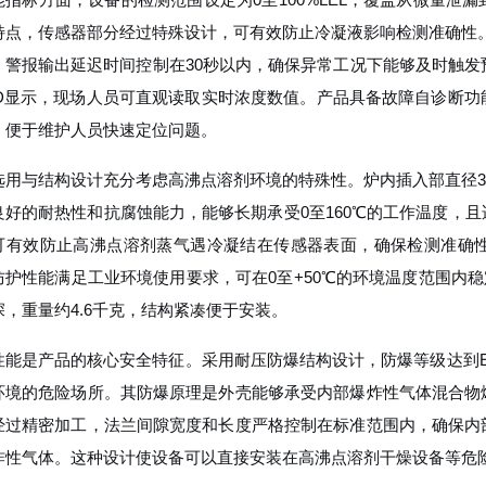
特点，传感器部分经过特殊设计，可有效防止冷凝液影响检测准确性。
，警报输出延迟时间控制在30秒以内，确保异常工况下能够及时触发
ED显示，现场人员可直观读取实时浓度数值。产品具备故障自诊断
，便于维护人员快速定位问题。
选用与结构设计充分考虑高沸点溶剂环境的特殊性。炉内插入部直径34毫
良好的耐热性和抗腐蚀能力，能够长期承受0至160℃的工作温度，
可有效防止高沸点溶剂蒸气遇冷凝结在传感器表面，确保检测准确
防护性能满足工业环境使用要求，可在0至+50℃的环境温度范围内稳定
深，重量约4.6千克，结构紧凑便于安装。
能是产品的核心安全特征。采用耐压防爆结构设计，防爆等级达到Ex d
环境的危险场所。其防爆原理是外壳能够承受内部爆炸性气体混合物
经过精密加工，法兰间隙宽度和长度严格控制在标准范围内，确保内
炸性气体。这种设计使设备可以直接安装在高沸点溶剂干燥设备等危