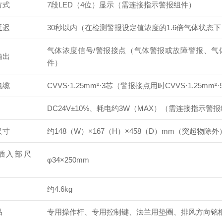
方式
7段LED（4位）显示（需连接指示警报组件）
延迟
30秒以内（在检测警报设定值浓度的1.6倍气体状态
气体浓度信号/警报接点（气体警报或故障警报、气
输出
件）
电缆
CVVS·1.25mm²·3芯（警报接点用时CVVS·1.25mm²
DC24V±10%、耗电约3W（MAX）（需连接指示警
尺寸
约148（W）×167（H）×458（D）mm（突起物除外
插入部尺
φ34×250mm
约4.6kg
品
专用操作杆、专用控制键、法兰用垫圈、排风方向铭