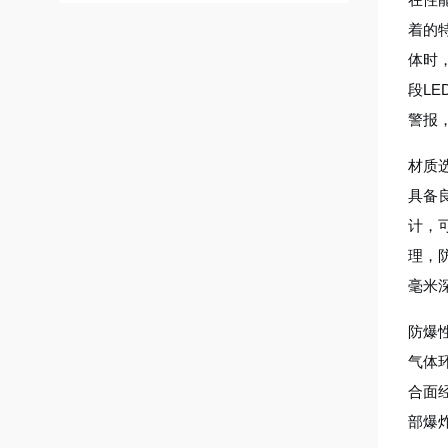
着的
体时
段L
警报
材质
具备
计，
理，
毫米
防爆性
气体
合面
部爆