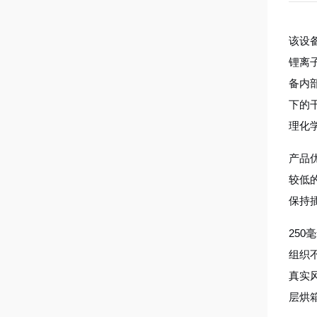
该设
锂离
备内
下的
理化
产品
较低
保持
25
组织
真实
层烘