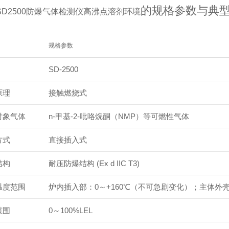
的规格参数与典
SD2500防爆气体检测仪高沸点溶剂环境
规格参数
SD-2500
原理
接触燃烧式
对象气体
n-甲基-2-吡咯烷酮（NMP）等可燃性气体
方式
直接插入式
结构
耐压防爆结构 (Ex d IIC T3)
温度范围
炉内插入部：0～+160℃（不可急剧变化）；主体外壳
范围
0～100%LEL