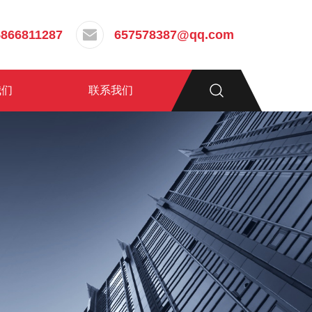
5866811287
657578387@qq.com
我们
联系我们