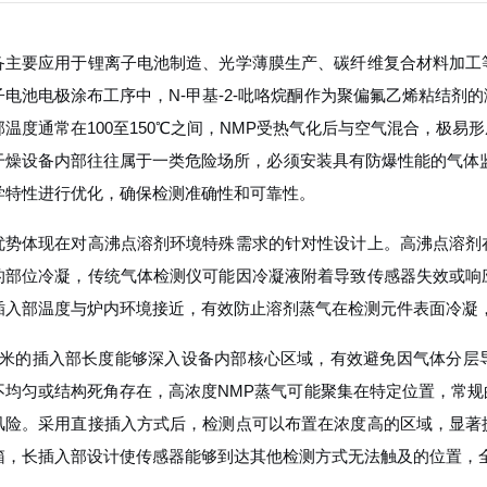
备主要应用于锂离子电池制造、光学薄膜生产、碳纤维复合材料加工
子电池电极涂布工序中，N-甲基-2-吡咯烷酮作为聚偏氟乙烯粘结剂
部温度通常在100至150℃之间，NMP受热气化后与空气混合，极
干燥设备内部往往属于一类危险场所，必须安装具有防爆性能的气体
学特性进行优化，确保检测准确性和可靠性。
优势体现在对高沸点溶剂环境特殊需求的针对性设计上。高沸点溶剂
的部位冷凝，传统气体检测仪可能因冷凝液附着导致传感器失效或响
插入部温度与炉内环境接近，有效防止溶剂蒸气在检测元件表面冷凝
0毫米的插入部长度能够深入设备内部核心区域，有效避免因气体分
不均匀或结构死角存在，高浓度NMP蒸气可能聚集在特定位置，常
风险。采用直接插入方式后，检测点可以布置在浓度高的区域，显著
箱，长插入部设计使传感器能够到达其他检测方式无法触及的位置，