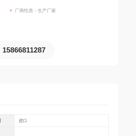
。设备可连接DCS系统实时传输浓度信号和警报状态，适
厂商性质：生产厂家
15866811287
别
进口