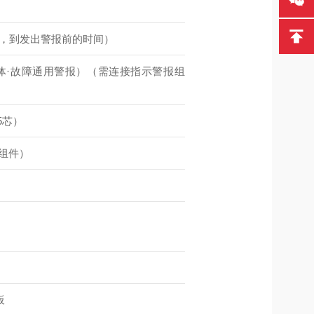
下，到发出警报前的时间）
体·故障通用警报）（需连接指示警报组
·5芯）
报组件）
）
板