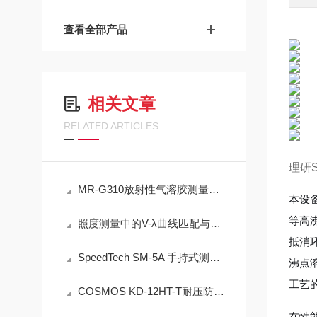
查看全部产品
相关文章
RELATED ARTICLES
理研
MR-G310放射性气溶胶测量仪：连续采样与实时测量一体化设计
本设
等高
照度测量中的V-λ曲线匹配与余弦校正误差分析——以硅光电二极管照度计为例
抵消
SpeedTech SM-5A 手持式测深仪声学测量原理与性能分析
沸点
工艺
COSMOS KD-12HT-T耐压防爆NMP炉内直插检测设备工程设计指南
在性